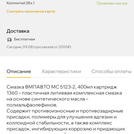
Коллонтай 28 к.1
Привезем завтра
Смотреть наличие на карте
Доставка
Бесплатная
Сегодня, 09.08 (при заказе от 2000₽)
Описание
Характеристики
Способы оплаты
Смазка ВМПАВТО МС 5123-2, 400мл картридж
Бренд
МПАВТО
Тип масла
Пластичная смазка
1360 – пластичная литиевая комплексная смазка
Объем
0.4к
на основе синтетического масла –
Артикул
1360
полиальфаолефинов.
Применение
Система смазки
Содержит противоизносные и противозадирные
присадки, полимеры для улучшения адгезии и
коллоидной стабильности, а также комплекс
присадок, ингибирующих коррозию и придающих