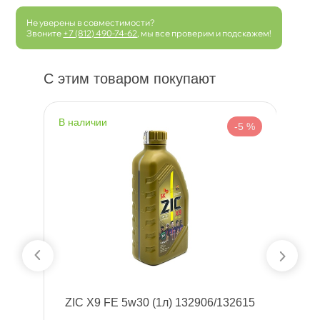
Не уверены в совместимости?
Звоните
+7 (812) 490-74-62
, мы все проверим и подскажем!
С этим товаром покупают
наличии
н
 %
-5 %
ZIC X9 FE 5w30 (1л) 132906/132615