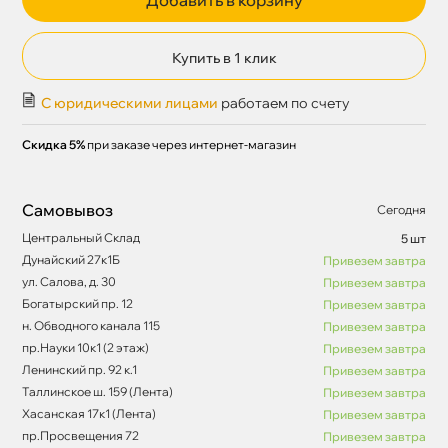
Купить в 1 клик
С юридическими лицами
работаем по счету
Скидка 5%
при заказе через интернет-магазин
Самовывоз
Сегодня
Центральный Склад
5 шт
Дунайский 27к1Б
Привезем завтра
ул. Салова, д. 30
Привезем завтра
Богатырский пр. 12
Привезем завтра
н. Обводного канала 115
Привезем завтра
пр.Науки 10к1 (2 этаж)
Привезем завтра
Ленинский пр. 92 к.1
Привезем завтра
Таллинское ш. 159 (Лента)
Привезем завтра
Хасанская 17к1 (Лента)
Привезем завтра
пр.Просвещения 72
Привезем завтра