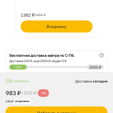
1382 ₽
18
1455 ₽
корзину
Бесплатная доставка завтра по С-Пб.
?
Доставка
200
₽, еще
2000
₽ и будет 0 ₽
0
₽
2000 ₽
наличии
Доставка
сегодня
983 ₽
1 035 ₽
-5%
246 ₽
Добавить в корзину