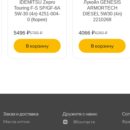
IDEMITSU Zepro
Лукойл GENESIS
Touring F-S SP/GF-6A
ARMORTECH
5W-30 (4л) 4251-004-
DIESEL 5W30 (4л)
т
0 (Корея)
2210268
5496 ₽
4066 ₽
5785 ₽
4280 ₽
корзину
корзину
т
т
т
Заказ и доставка
Дружите с нами:
Сот
Масла оптом
Фра
Контакте