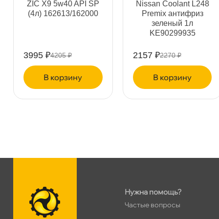
ZIC X9 5w40 API SP
Nissan Coolant L248
(4л) 162613/162000
Premix антифриз
зеленый 1л
пр.Науки 10к1 (2 этаж)
0 ш
KE90299935
ПН–ВС
10:00 – 21:00
Сегодня, бесплатно
3995 ₽
2157 ₽
4205 ₽
2270 ₽
корзину
корзину
Ленинский пр. 92 к.1
0 ш
ПН–ВС
10:00 – 21:00
Сегодня, бесплатно
Дунайский 27к1Б
0 ш
ПН–ВС
10:00 – 21:00
Сегодня, бесплатно
Таллинское ш. 159 (Лента)
0 ш
Нужна помощь?
ПН–ВС
10:00 – 21:00
Частые вопросы
Сегодня, бесплатно