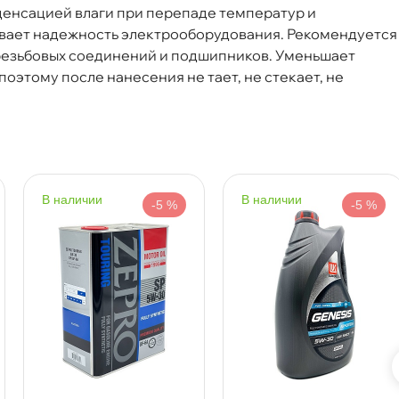
денсацией влаги при перепаде температур и
вает надежность электрооборудования. Рекомендуется
Срочная за 2 ч – 399 ₽
я, 08.08 (при заказе от 2000₽)
резьбовых соединений и подшипников. Уменьшает
оэтому после нанесения не тает, не стекает, не
ня
т
наличии
наличии
-5 %
-5 %
т
т