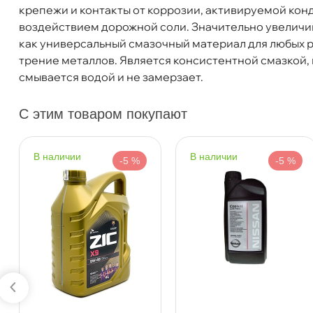
крепежи и контакты от коррозии, активируемой кон
Артикул
40220
оздействием дорожной соли. Значительно увеличи
Бесплатная
Сегодн
как универсальный смазочный материал для любых 
трение металлов. Является консистентной смазкой, п
Самовывоз
Сегод
смывается водой и не замерзает.
С этим товаром покупают
ул. Салова, д. 30
0 ш
Пн-Пт
09.30 - 19.00
Сб-Вс
10.00 - 19.00
Сегодня, бесплатно
наличии
наличии
-5 %
-5 %
Богатырский пр. 12
0 ш
Пн–Вс
10:00 – 21:00
Сегодня, бесплатно
н. Обводного канала 115
0 ш
Пн–Вс
10:00 – 21:00
Сегодня, бесплатно