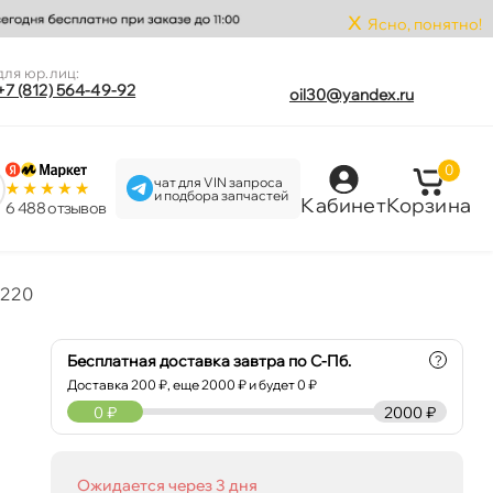
x
Ясно, понятно!
для юр.лиц:
+7 (812) 564-49-92
oil30@yandex.ru
0
чат для VIN запроса
и подбора запчастей
Кабинет
Корзина
6 488 отзыво
0220
Бесплатная доставка завтра по С-Пб.
?
Доставка
200
₽, еще
2000
₽ и будет 0 ₽
0
₽
2000 ₽
Ожидается через 3 дня