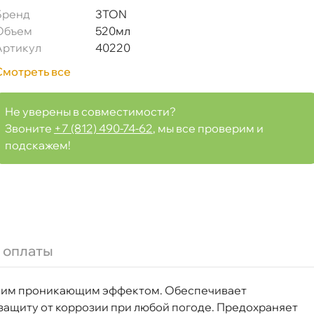
Бренд
3TON
Объем
520мл
Артикул
40220
Смотреть все
Не уверены в совместимости?
Звоните
+7 (812) 490-74-62
, мы все проверим и
подскажем!
 оплаты
0220
боким проникающим эффектом. Обеспечивает
ащиту от коррозии при любой погоде. Предохраняет