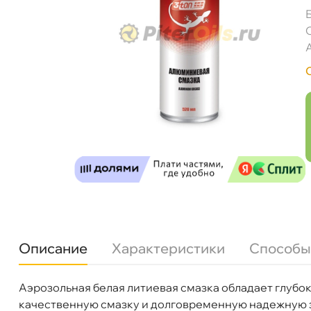
Описание
Характеристики
Способы
3TON TC-524 Смазка алюминиевая 520мл 4
Аэрозольная белая литиевая смазка обладает глу
Бренд
3TON
качественную смазку и долговременную надежную з
Объем
520мл