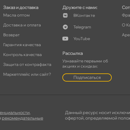
Заказ и доставка
Дружите с нами:
Сот
т
Масла оптом
Фра
Контакте
Доставка и оплата
О К
Telegram
озврат
Аре
YouTube
Гарантия качества
Рассылка
Контроль качества
Узнавайте первыми о
Защита от контрафакта
акциях и скидках:
Маркетплейс или сайт?
Подписаться
енциальности
,
Данный ресурс носит исключ
я
рекомендательные
офертой, определяемой полож