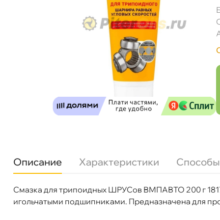
Описание
Характеристики
Способы
Смазка для трипоидных ШРУСов ВМПАВТО 200 г 181
Бренд
МПАВТО
игольчатыми подшипниками. Предназначена для про
Объем
200
Артикул
1817