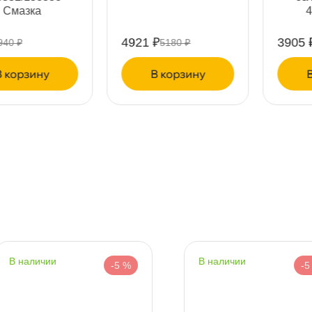
430206158
4921 ₽
3905 ₽
5180 ₽
4110 ₽
т
корзину
корзину
т
т
наличии
наличии
-5 %
-5 %
т