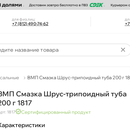
для физ.лиц:
дл
+7 (812) 490-74-62
+7
рсальные
МП Смазка Шрус-трипоидный туба 200 г 18
МП Смазка Шрус-трипоидный туба
200 г 1817
Сертифицированный продукт
рт: 1817
Характеристики