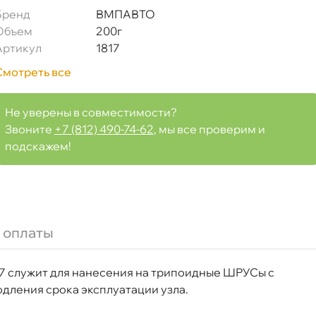
Бренд
МПАВТО
Объем
200
Артикул
1817
Смотреть все
Не уверены в совместимости?
Звоните
+7 (812) 490-74-62
, мы все проверим и
подскажем!
 оплаты
7 служит для нанесения на трипоидные ШРУСы с
дления срока эксплуатации узла.