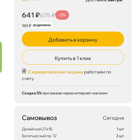
641 ₽
675 ₽
-5%
160 ₽
Добавить в корзину
Купить в 1 клик
С юридическими лицами
работаем по
счету
Скидка 5%
при заказе через интернет-магазин
Самовывоз
Сегодня
Дунайский 27к1Б
1 шт
Богатырский пр. 12
2 шт