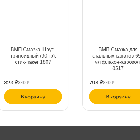
т
МП Смазка Шрус-
МП Смазка для
трипоидный (90 гр),
стальных канатов 650
т
стик-пакет 1807
мл флакон-аэрозоль
8517
323 ₽
798 ₽
340 ₽
840 ₽
т
корзину
корзину
т