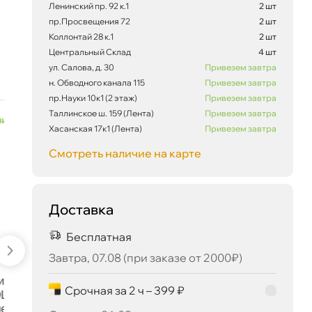
Ленинский пр. 92 к.1
2 шт
пр.Просвещения 72
2 шт
Коллонтай 28 к.1
2 шт
Центральный Склад
4 шт
ул. Салова, д. 30
Привезем завтра
н. Обводного канала 115
Привезем завтра
пр.Науки 10к1 (2 этаж)
Привезем завтра
Таллинское ш. 159 (Лента)
Привезем завтра
Хасанская 17к1 (Лента)
Привезем завтра
641 ₽
корзину
675 ₽
Смотреть наличие на карте
Доставка
Сегодня, 06.08
Бесплатная
Завтра, 07.08 (при заказе от 2000₽)
Срочная за 2 ч – 399 ₽