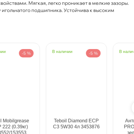
ойствами. Мягкая, легко проникает в мелкие зазоры.
 игольчатого подшипника. Устойчива к высоким
наличии
наличии
-5 %
-5 %
817
Срочная за 2 ч – 399 ₽
ра, 07.08 (при заказе от 2000₽)
ня
Teboil Diamond ECP
Антифриз FELIX
С3 5W30 4л 3453876
PROLONGER -40
т
зеленый (20кг)