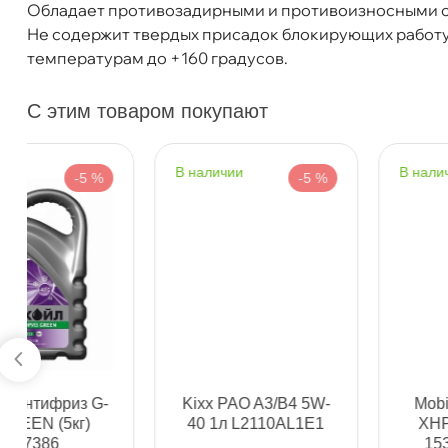
Обладает противозадирными и противоизносными св
Не содержит твердых присадок блокирующих работу
температурам до +160 градусов.
С этим товаром покупают
наличии
наличии
-5 %
-5 %
МП Смазка Шрус-трипоидный туба 200 г 1
Бесплатная
Завт
Самовывоз
Сегод
Kixx PAO A3/B4 5W-
Mobil Mobilgrease
40 1л L2110AL1E1
XHP 222 (0.39кг)
ул. Салова, д. 30
0 ш
153552/153553