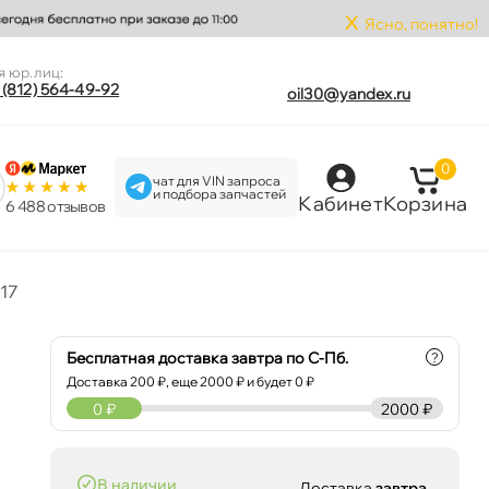
x
Ясно, понятно!
я юр.лиц:
 (812) 564-49-92
oil30@yandex.ru
0
чат для VIN запроса
и подбора запчастей
Кабинет
Корзина
6 488 отзыво
17
Бесплатная доставка завтра по С-Пб.
?
Доставка
200
₽, еще
2000
₽ и будет 0 ₽
0
₽
2000 ₽
наличии
Доставка
завтра