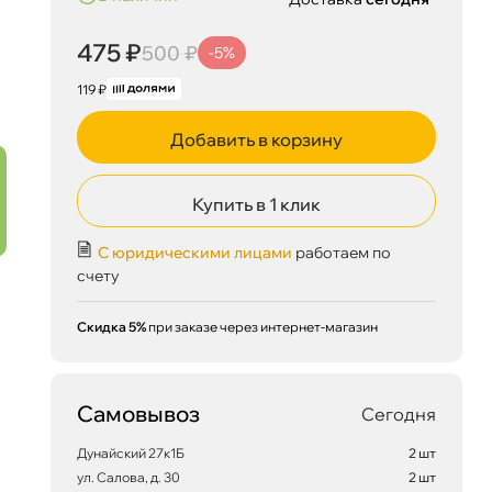
475 ₽
500 ₽
-5%
119 ₽
Добавить в корзину
Купить в 1 клик
С юридическими лицами
работаем по
счету
Скидка 5%
при заказе через интернет-магазин
Самовывоз
Сегодня
Дунайский 27к1Б
2 шт
ул. Салова, д. 30
2 шт