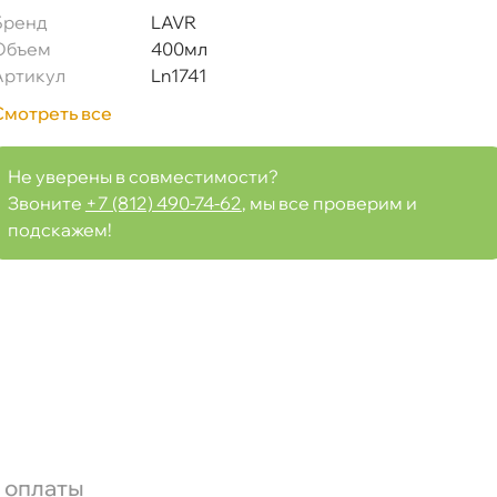
Бренд
LAVR
Объем
400мл
Артикул
Ln1741
Смотреть все
Не уверены в совместимости?
Звоните
+7 (812) 490-74-62
, мы все проверим и
подскажем!
 оплаты