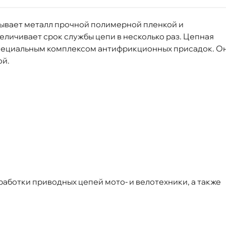
крывает металл прочной полимерной пленкой и
еличивает срок службы цепи в несколько раз. Цепная
 специальным комплексом антифрикционных присадок. О
ой.
00 м
Срочная за 2 ч – 399 ₽
я, 06.08 (при заказе от 2000₽)
ня
работки приводных цепей мото- и велотехники, а также
т