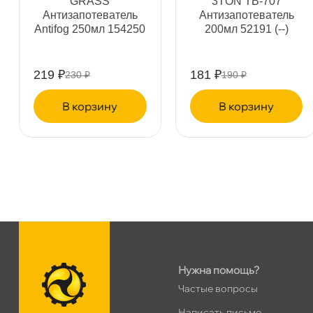
GRASS
3TON ТВ-707
Антизапотеватель
Антизапотеватель
Дунайский 27к1Б
2 ш
Antifog 250мл 154250
200мл 52191 (--)
ПН–ВС
10:00 – 21:00
Сегодня, бесплатно
219 ₽
181 ₽
230 ₽
190 ₽
Таллинское ш. 159 (Лента)
3 ш
корзину
корзину
ПН–ВС
10:00 – 21:00
Сегодня, бесплатно
Хасанская 17к1 (Лента)
2 ш
ПН–ВС
10:00 – 21:00
Сегодня, бесплатно
пр.Просвещения 72
1 ш
Нужна помощь?
Сегодня, бесплатно
Частые вопросы
Написать письмо