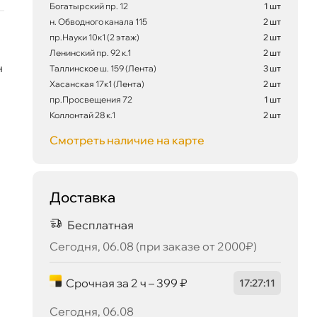
Богатырский пр. 12
1 шт
н. Обводного канала 115
2 шт
пр.Науки 10к1 (2 этаж)
2 шт
Ленинский пр. 92 к.1
2 шт
н
Таллинское ш. 159 (Лента)
3 шт
Хасанская 17к1 (Лента)
2 шт
пр.Просвещения 72
1 шт
475 ₽
корзину
500 ₽
Коллонтай 28 к.1
2 шт
Смотреть наличие на карте
Сегодня, 06.08
Доставка
Бесплатная
Сегодня, 06.08 (при заказе от 2000₽)
Срочная за 2 ч – 399 ₽
17
:
27
:
10
Сегодня, 06.08