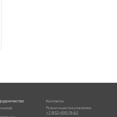
рудничество
Контакты
ншиза
Розничным покупателям:
+7 (812) 490-74-62
омпании