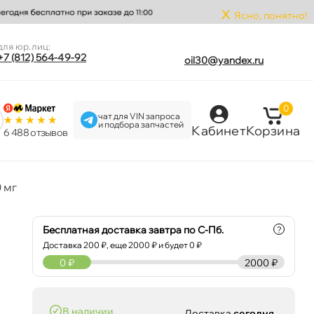
x
Ясно, понятно!
для юр.лиц:
+7 (812) 564-49-92
oil30@yandex.ru
0
чат для VIN запроса
и подбора запчастей
Кабинет
Корзина
6 488 отзыво
0 м
Бесплатная доставка завтра по С-Пб.
?
Доставка
200
₽, еще
2000
₽ и будет 0 ₽
0
₽
2000 ₽
наличии
Доставка
сегодня