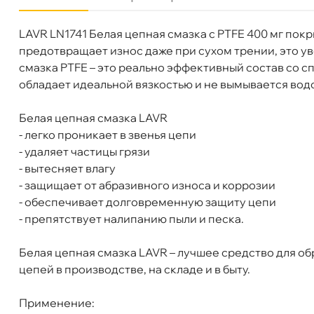
LAVR LN1741 Белая цепная смазка с PTFE 400 мг по
Бренд
LAVR
предотвращает износ даже при сухом трении, это ув
Объем
400мл
смазка PTFE – это реально эффективный состав со
Артикул
Ln1741
обладает идеальной вязкостью и не вымывается вод
LAVR LN1741 Смазка цепная белая с PTFE 4
Белая цепная смазка LAVR
- легко проникает в звенья цепи
- удаляет частицы грязи
- вытесняет влагу
- защищает от абразивного износа и коррозии
Бесплатная
Сегодн
- обеспечивает долговременную защиту цепи
- препятствует налипанию пыли и песка.
Самовывоз
Сегод
Белая цепная смазка LAVR – лучшее средство для об
цепей в производстве, на складе и в быту.
ул. Салова, д. 30
2 ш
Пн-Пт
09.30 - 19.00
Сб-Вс
10.00 - 19.00
Применение:
Сегодня, бесплатно