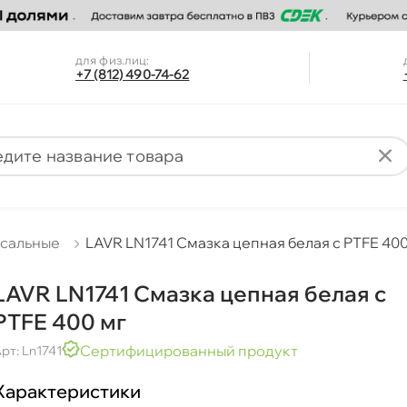
для физ.лиц:
+7 (812) 490-74-62
рсальные
LAVR LN1741 Смазка цепная белая с PTFE 40
LAVR LN1741 Смазка цепная белая с
PTFE 400 м
Сертифицированный продукт
рт: Ln1741
Характеристики