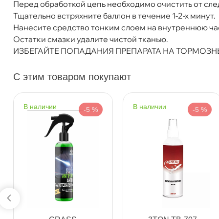
Перед обработкой цепь необходимо очистить от след
Тщательно встряхните баллон в течение 1-2-х минут.
Богатырский пр. 12
1 ш
Нанесите средство тонким слоем на внутреннюю час
Пн–Вс
10:00 – 21:00
Остатки смазки удалите чистой тканью.
Сегодня, бесплатно
ИЗБЕГАЙТЕ ПОПАДАНИЯ ПРЕПАРАТА НА ТОРМОЗН
С этим товаром покупают
н. Обводного канала 115
2 ш
Пн–Вс
10:00 – 21:00
Сегодня, бесплатно
наличии
наличии
-5 %
-5 %
пр.Науки 10к1 (2 этаж)
2 ш
ПН–ВС
10:00 – 21:00
Сегодня, бесплатно
Ленинский пр. 92 к.1
2 ш
ПН–ВС
10:00 – 21:00
Сегодня, бесплатно