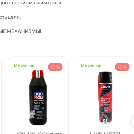
ов старой смазки и грязи.
т
ть цепи.
ЫЕ МЕХАНИЗМЫ!.
т
наличии
наличии
-5 %
-5 %
т
т