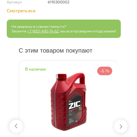
Артикул
6110300002
Смотреть все
Не уверены в совместимости?
Звоните
+7 (812) 490-74-62
, мы все проверим и подскажем!
С этим товаром покупают
наличии
н
 %
-5 %