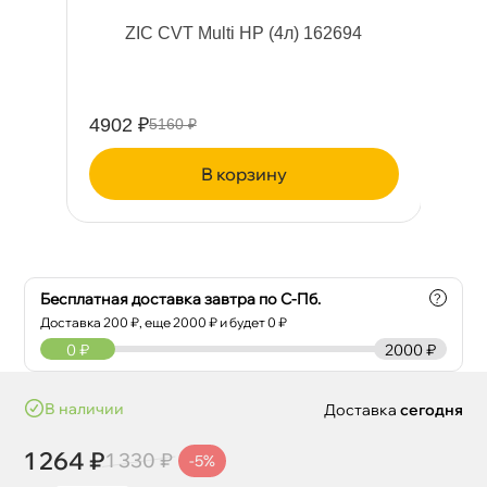
л)
ZIC CVT Multi HP (4л) 162694
4902 ₽
25
5160 ₽
корзину
Бесплатная доставка завтра по С-Пб.
?
Доставка
200
₽, еще
2000
₽ и будет 0 ₽
0
₽
2000 ₽
наличии
Доставка
сегодня
1 264 ₽
1 330 ₽
-5%