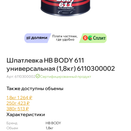
Шпатлевка HB BODY 611
универсальная (1,8кг) 6110300002
Арт: 6110300002
Сертифицированный продукт
Также доступны объемы
1,8к
1 264 ₽
250
423 ₽
380
513 ₽
Характеристики
Бренд
HB BODY
Объем
1,8к