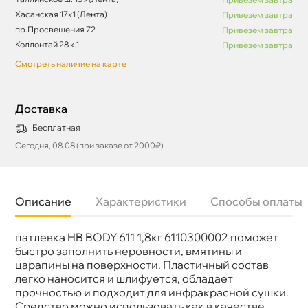
Хасанская 17к1 (Лента)
Привезем завтра
пр.Просвещения 72
Привезем завтра
Коллонтай 28 к.1
Привезем завтра
Смотреть наличие на карте
Доставка
Бесплатная
Сегодня, 08.08 (при заказе от 2000₽)
Описание
Характеристики
Способы оплаты
патлевка HB BODY 611 1,8кг 6110300002 поможет
Бренд
HB BODY
Объем
1,8к
ыстро заполнить неровности, вмятины и
Артикул
6110300002
царапины на поверхности. Пластичный соста
легко наносится и шлифуется, обладает
прочностью и подходит для инфракрасной сушки.
Средство можно использовать как в качестве