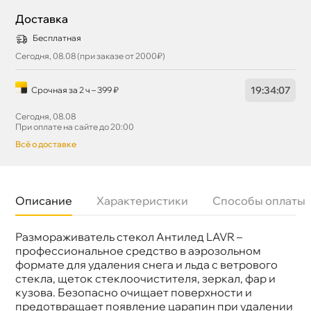
Доставка
Бесплатная
Сегодня, 08.08 (при заказе от 2000₽)
19
:
34
:
07
Срочная за 2 ч – 399 ₽
Сегодня, 08.08
При оплате на сайте до 20:00
сё о доставке
Описание
Характеристики
Способы оплаты
Размораживатель стекол Антилед LAVR –
Бренд
LAVR
Объем
650мл
профессиональное средство в аэрозольном
Артикул
Ln1323
формате для удаления снега и льда с ветрового
стекла, щеток стеклоочистителя, зеркал, фар и
кузова. Безопасно очищает поверхности и
предотвращает появление царапин при удалении