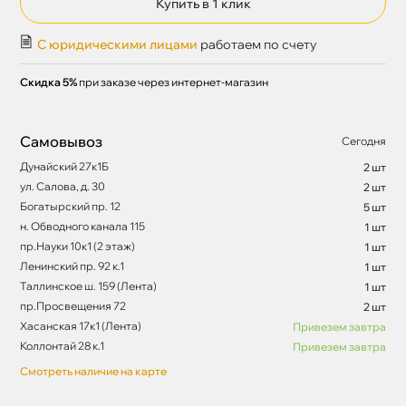
Купить в 1 клик
С юридическими лицами
работаем по счету
Скидка 5%
при заказе через интернет-магазин
Самовывоз
Сегодня
Дунайский 27к1Б
2 шт
ул. Салова, д. 30
2 шт
Богатырский пр. 12
5 шт
н. Обводного канала 115
1 шт
пр.Науки 10к1 (2 этаж)
1 шт
Ленинский пр. 92 к.1
1 шт
Таллинское ш. 159 (Лента)
1 шт
пр.Просвещения 72
2 шт
Хасанская 17к1 (Лента)
Привезем завтра
Коллонтай 28 к.1
Привезем завтра
Смотреть наличие на карте