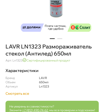
LAVR LN1323 Размораживатель
стекол (Антилед) 650мл
Арт: Ln1323
Сертифицированный продукт
Характеристики
Бренд
LAVR
Объем
650мл
Артикул
Ln1323
Смотреть все
Не уверены в совместимости?
Звоните
+7 (812) 490-74-62
, мы все проверим и подскажем!