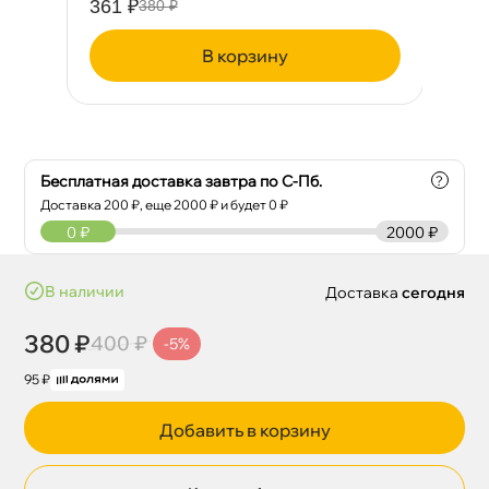
361 ₽
49
380 ₽
корзину
Бесплатная доставка завтра по С-Пб.
?
Доставка
200
₽, еще
2000
₽ и будет 0 ₽
0
₽
2000 ₽
наличии
Доставка
сегодня
380 ₽
400 ₽
-5%
95 ₽
Добавить в корзину