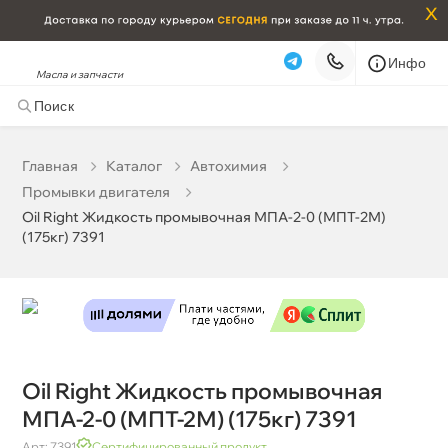
x
Инфо
Масла и запчасти
Oil Right Жидкость промывочная МПА-2-0 (МПТ-2М)
(175кг) 7391
0 ₽
корзину
0 ₽
Главная
Катало
Автохимия
Промывки двигателя
Бесплатная
Завтра, 09.08 (при заказе от 2000₽)
Oil Right Жидкость промывочная МПА-2-0 (МПТ-2М)
(175кг) 7391
Срочная за 2 ч – 399 ₽
Сегодня, 09.08
Самовывоз
Сегодня
Карта
Список
Oil Right Жидкость промывочная
МПА-2-0 (МПТ-2М) (175кг) 7391
Арт: 7391
Сертифицированный продукт