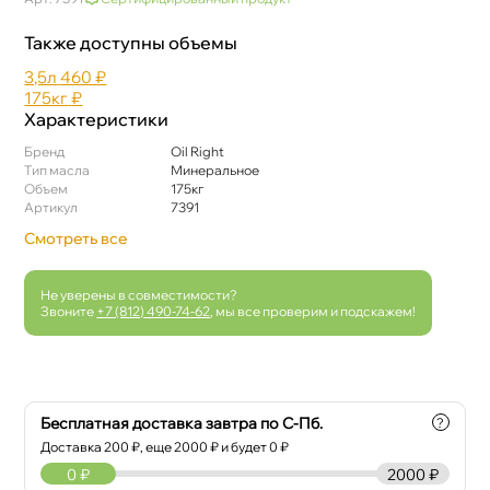
Также доступны объемы
3,5л
460 ₽
175к
₽
Характеристики
Бренд
Oil Right
Тип масла
Минеральное
Объем
175к
Артикул
7391
Смотреть все
Не уверены в совместимости?
Звоните
+7 (812) 490-74-62
, мы все проверим и подскажем!
Бесплатная доставка завтра по С-Пб.
?
Доставка
200
₽, еще
2000
₽ и будет 0 ₽
0
₽
2000 ₽