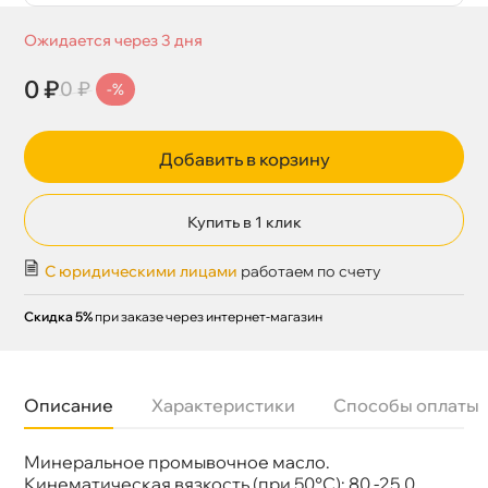
Ожидается через 3 дня
0 ₽
0 ₽
-%
Добавить в корзину
Купить в 1 клик
С юридическими лицами
работаем по счету
Скидка 5%
при заказе через интернет-магазин
Описание
Характеристики
Способы оплаты
Минеральное промывочное масло.
Бренд
Oil Right
Тип масла
Минеральное
Кинематическая вязкость (при 50°С): 80,-25,0