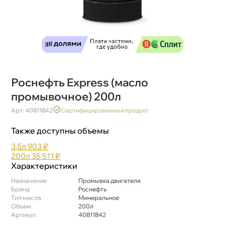
Роснефть Express (масло
промывочное) 200л
Арт: 40811842
Сертифицированный продукт
Также доступны объемы
3,5л
903 ₽
200л
35 511 ₽
Характеристики
Назначение
Промывка двигателя
Бренд
Роснефть
Тип масла
Минеральное
Объем
200л
Артикул
40811842