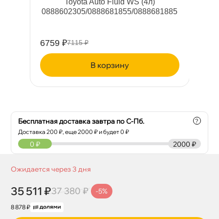
Toyota Auto Fluid WS (4л)
0888602305/0888681855/0888681885
6759 ₽
39
7115 ₽
корзину
Бесплатная доставка завтра по С-Пб.
?
Доставка
200
₽, еще
2000
₽ и будет 0 ₽
0
₽
2000 ₽
Ожидается через 3 дня
35 511 ₽
37 380 ₽
-5%
8 878 ₽