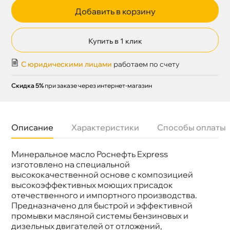
Добавить в корзину
Купить в 1 клик
С юридическими лицами
работаем по счету
Скидка 5%
при заказе через интернет-магазин
Описание
Характеристики
Способы оплаты
Минеральное масло Роснефть Express
Назначение
Промывка двигателя
Бренд
Роснефть
изготовлено на специальной
Тип масла
Минеральное
ысококачественной основе с композицией
Объем
200л
ысокоэффективных моющих присадок
Артикул
40811842
отечественного и импортного производства.
Предназначено для быстрой и эффективной
промывки масляной системы бензиновых и
дизельных двигателей от отложений,