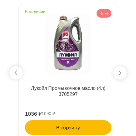
наличии
н
%
-5 %
Лукойл Промывочное масло (4л)
3705297
1036 ₽
1
1090 ₽
корзину