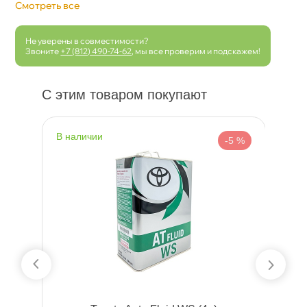
Смотреть все
Не уверены в совместимости?
Звоните
+7 (812) 490-74-62
, мы все проверим и подскажем!
С этим товаром покупают
наличии
н
 %
-5 %