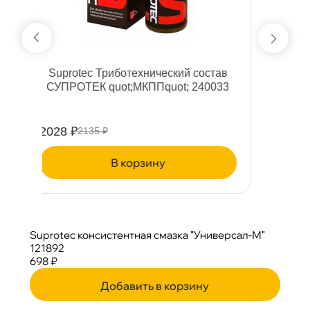
ста
Suprotec ПТФ A-Prohim
0033
Многофункциональная присадка к
дизельному топливу SDA
240484/122882
789 ₽
830 ₽
корзину
Suprotec консистентная смазка "Универсал-М"
121892
698 ₽
Добавить в корзину