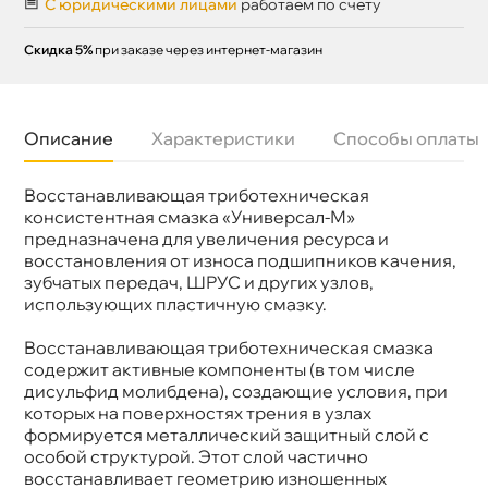
С юридическими лицами
работаем по счету
Скидка 5%
при заказе через интернет-магазин
Описание
Характеристики
Способы оплаты
осстанавливающая триботехническая
Бренд
Suprotec
Артикул
121892
консистентная смазка «Универсал-М»
предназначена для увеличения ресурса и
осстановления от износа подшипников качения,
зубчатых передач, ШРУС и других узлов,
использующих пластичную смазку.
осстанавливающая триботехническая смазка
содержит активные компоненты (в том числе
дисульфид молибдена), создающие условия, при
которых на поверхностях трения в узлах
формируется металлический защитный слой с
особой структурой. Этот слой частично
осстанавливает геометрию изношенных