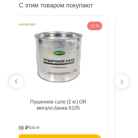
С этим товаром покупают
наличии
-5 %
-5 %
Gazpromneft Compressor Oil-46 (20 л)
253720018
7201 ₽
7580 ₽