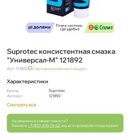
Suprotec консистентная смазка
"Универсал-М" 121892
Арт: 121892
Сертифицированный продукт
Характеристики
Бренд
Suprotec
Артикул
121892
Смотреть все
Не уверены в совместимости?
Звоните
+7 (812) 490-74-62
, мы все проверим и подскажем!