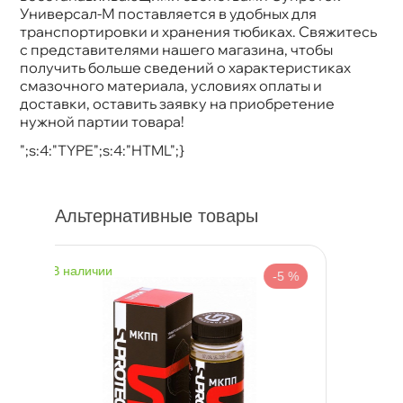
Универсал-М поставляется в удобных для
транспортировки и хранения тюбиках. Свяжитесь
с представителями нашего магазина, чтобы
получить больше сведений о характеристиках
смазочного материала, условиях оплаты и
доставки, оставить заявку на приобретение
нужной партии товара!
";s:4:"TYPE";s:4:"HTML";}
Альтернативные товары
наличии
-5 %
-5 %