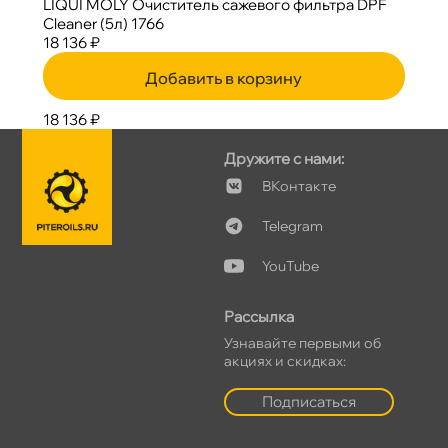
LIQUI MOLY Очиститель сажевого фильтра DPF
Cleaner (5л) 1766
18 136 ₽
Добавить в корзину
18 136 ₽
Дружите с нами:
Контакте
Telegram
YouTube
Рассылка
Узнавайте первыми о
акциях и скидках:
Подписаться