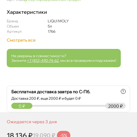
Характеристики
Бренд
LIQUI MOLY
Объем
5л
Артикул
1766
Смотреть все
Не уверены в совместимости?
Звоните
+7 (812) 490-74-62
, мы все проверим и подскажем!
Бесплатная доставка завтра по С-Пб.
?
Доставка
200
₽, еще
2000
₽ и будет 0 ₽
0
₽
2000 ₽
Ожидается через 3 дня
18 136 ₽
19 090 ₽
-5%