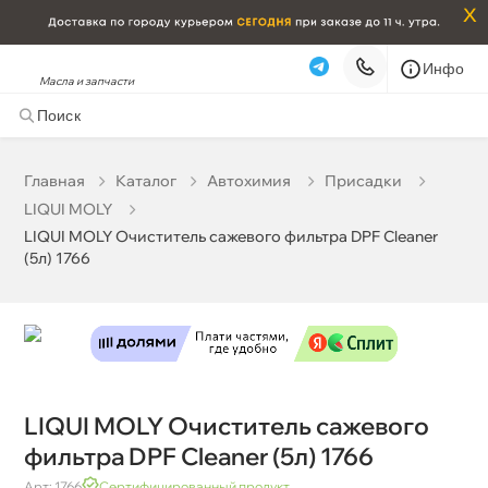
x
Инфо
Масла и запчасти
LIQUI MOLY Очиститель сажевого фильтра DPF Cleaner
(5л) 1766
18 136 ₽
корзину
19 090 ₽
Главная
Катало
Автохимия
Присадки
LIQUI MOLY
Бесплатная
Сегодня, 10.08 (при заказе от 2000₽)
LIQUI MOLY Очиститель сажевого фильтра DPF Cleaner
(5л) 1766
Срочная за 2 ч – 399 ₽
Сегодня, 10.08
Самовывоз
Сегодня
Карта
Список
LIQUI MOLY Очиститель сажевого
фильтра DPF Cleaner (5л) 1766
Арт: 1766
Сертифицированный продукт