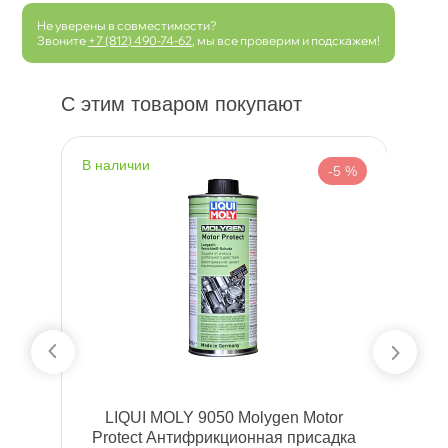
Не уверены в совместимости?
Звоните
+7 (812) 490-74-62
, мы все проверим и подскажем!
С этим товаром покупают
наличии
н
 %
-5 %
F
LIQUI MOLY 9050 Molygen Motor
Protect Антифрикционная присадка