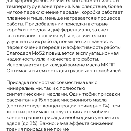
дифференциалов. Значительно снижает износ и
температуру в зоне трения. Как следствие, более
мягкое переключение передач, коробка работает
плавнее и тише, меньше нагревается в процессе
работы. При добавлении присадки в старые
коробки передач и дифференциалы, за счет
сглаживания профиля зубьев, значительно
улучшается их работа, повышается плавность
переключения передач и эффективность работы.
Благодаря MoS2 повышается эксплуатационная
надежность узла и качество его работы.
Используется при каждой замене масла МКПП.
Оптимальная емкость для грузовых автомобилей.
Присадка полностью совместима как с
минеральными, так и с полностью
синтетическими маслами. Один тюбик присадки
рассчитан на 15 л трансмиссионного масла
(соответствует концентрации примерно 1%), при
жестких режимах эксплуатации автомобиля
концентрацию присадки необходимо увеличить
двое (до 2%). Важно: из-за эффекта снижения
трения присадка не приме