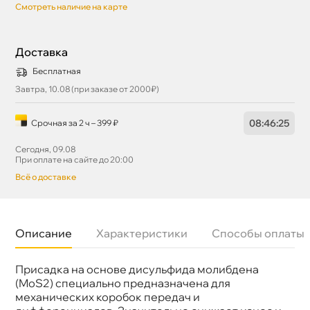
Смотреть наличие на карте
Доставка
Бесплатная
Завтра, 10.08 (при заказе от 2000₽)
08
:
46
:
25
Срочная за 2 ч – 399 ₽
Сегодня, 09.08
При оплате на сайте до 20:00
сё о доставке
Описание
Характеристики
Способы оплаты
Присадка на основе дисульфида молибдена
Бренд
LIQUI MOLY
Объем
0,15л
(MoS2) специально предназначена для
Артикул
5198
механических коробок передач и