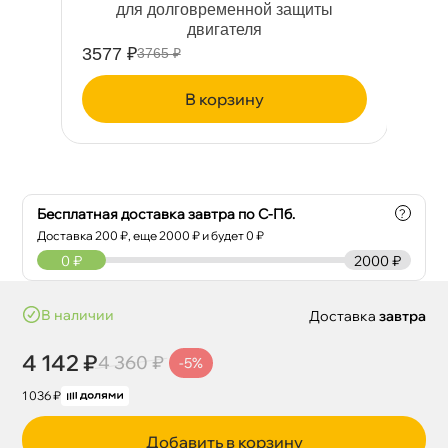
для долговременной защиты
м
двигателя
3577 ₽
35
3765 ₽
корзину
Бесплатная доставка завтра по С-Пб.
?
Доставка
200
₽, еще
2000
₽ и будет 0 ₽
0
₽
2000 ₽
наличии
Доставка
завтра
4 142 ₽
4 360 ₽
-5%
1 036 ₽
Добавить в корзину