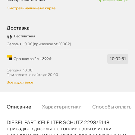
Смотреть наличие на карте
Доставка
Бесплатная
Сегодня, 10.08 (при заказе от 2000₽)
10
:
02
:
51
Срочная за 2 ч – 399 ₽
Сегодня, 10.08
При оплате на сайте до 20:00
сё о доставке
Описание
Характеристики
Способы оплаты
DIESEL PARTIKELFILTER SCHUTZ 2298/5148
Назначение
Присадки в топливо Дизель
Бренд
LIQUI MOLY
присадка в дизельное топливо, для очистки
Объем
0.25л
сажевого фильтра от сажжи и увеличивающая тем