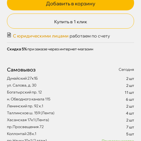
Добавить в корзину
Купить в 1 клик
С юридическими лицами
работаем по счету
Скидка 5%
при заказе через интернет-магазин
Самовывоз
Сегодня
Дунайский 27к1Б
2 шт
ул. Салова, д. 30
2 шт
Богатырский пр. 12
11 шт
н. Обводного канала 115
6 шт
Ленинский пр. 92 к.1
2 шт
Таллинское ш. 159 (Лента)
4 шт
Хасанская 17к1 (Лента)
2 шт
пр.Просвещения 72
7 шт
Коллонтай 28 к.1
5 шт
пр.Науки 10к1 (2 этаж)
Привезем завтра