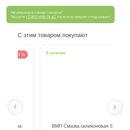
Не уверены в совместимости?
Звоните
+7 (812) 490-74-62
, мы все проверим и подскажем!
С этим товаром покупают
наличии
н
 %
-5 %
МП Смазка силиконовая Silicot