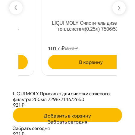
LIQUI MOLY Очиститель дизельной
L
топл.систем(0,25л) 7506/5139
1017 ₽
1
1070 ₽
корзину
LIQUI MOLY Присадка для очистки сажевого
фильтра 250мл 2298/2146/2650
931 ₽
Добавить в корзину
Забрать сегодня
Забрать сегодня
931 ₽