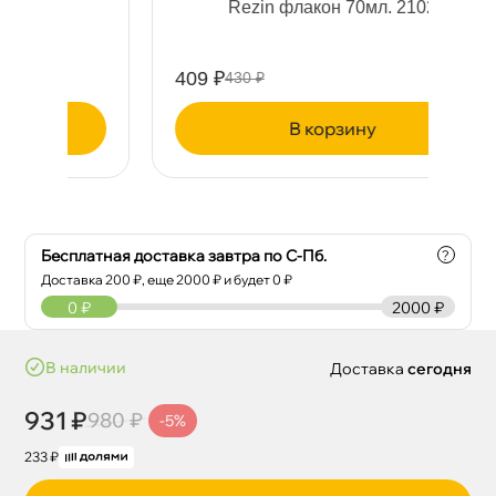
Rezin флакон 70мл. 2102
ч
409 ₽
32
430 ₽
корзину
Бесплатная доставка завтра по С-Пб.
?
Доставка
200
₽, еще
2000
₽ и будет 0 ₽
0
₽
2000 ₽
наличии
Доставка
сегодня
931 ₽
980 ₽
-5%
233 ₽