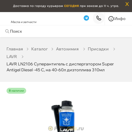
x
Инфо
Масла и запчасти
LAVR LN2106 Суперантигель с диспергатором Super
Antigel Diesel -45 C, на 40-60л дизтоплива 310мл
523 ₽
корзину
550 ₽
Главная
Катало
Автохимия
Присадки
LAVR
Бесплатная
Завтра, 07.08 (при заказе от 2000₽)
LAVR LN2106 Суперантигель с диспергатором Super
Antigel Diesel -45 C, на 40-60л дизтоплива 310мл
Срочная за 2 ч – 399 ₽
Сегодня, 06.08
Самовывоз
Сегодня
наличии
Карта
Список