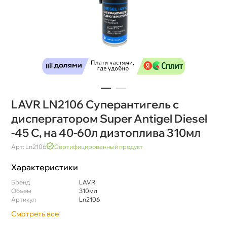
LAVR LN2106 Суперантигель с
диспергатором Super Antigel Diesel
-45 C, на 40-60л дизтоплива 310мл
Арт: Ln2106
Сертифицированный продукт
Характеристики
Бренд
LAVR
Объем
310мл
Артикул
Ln2106
Смотреть все