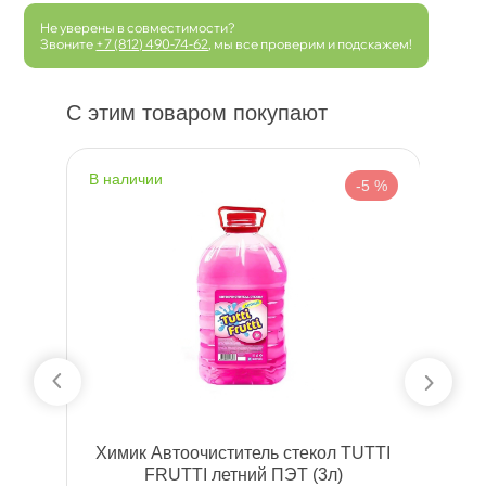
Не уверены в совместимости?
Звоните
+7 (812) 490-74-62
, мы все проверим и подскажем!
С этим товаром покупают
наличии
н
 %
-5 %
Химик Автоочиститель стекол TUTTI
FRUTTI летний ПЭТ (3л)