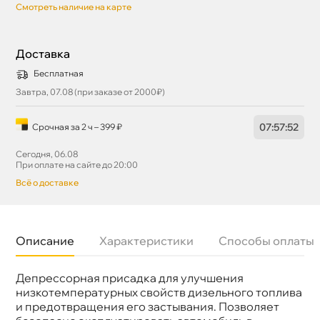
Смотреть наличие на карте
Доставка
Бесплатная
Завтра, 07.08 (при заказе от 2000₽)
07
:
57
:
51
Срочная за 2 ч – 399 ₽
Сегодня, 06.08
При оплате на сайте до 20:00
сё о доставке
Описание
Характеристики
Способы оплаты
Депрессорная присадка для улучшения
Бренд
LAVR
Объем
310мл
низкотемпературных свойств дизельного топлива
Артикул
Ln2106
и предотвращения его застывания. Позволяет