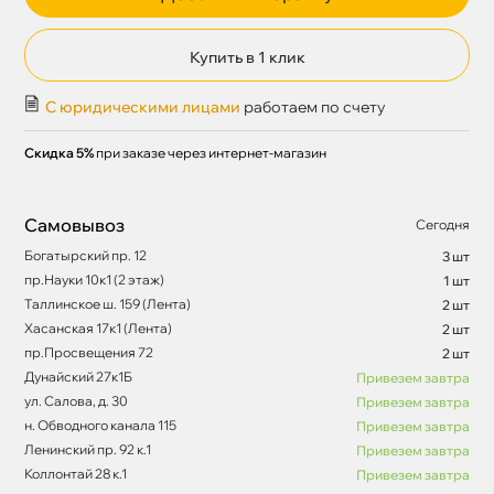
Купить в 1 клик
С юридическими лицами
работаем по счету
Скидка 5%
при заказе через интернет-магазин
Самовывоз
Сегодня
Богатырский пр. 12
3 шт
пр.Науки 10к1 (2 этаж)
1 шт
Таллинское ш. 159 (Лента)
2 шт
Хасанская 17к1 (Лента)
2 шт
пр.Просвещения 72
2 шт
Дунайский 27к1Б
Привезем завтра
ул. Салова, д. 30
Привезем завтра
н. Обводного канала 115
Привезем завтра
Ленинский пр. 92 к.1
Привезем завтра
Коллонтай 28 к.1
Привезем завтра