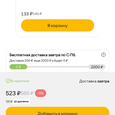
133 ₽
54
140 ₽
корзину
Бесплатная доставка завтра по С-Пб.
?
Доставка
200
₽, еще
2000
₽ и будет 0 ₽
0
₽
2000 ₽
наличии
Доставка
завтра
523 ₽
550 ₽
-5%
131 ₽
Добавить в корзину