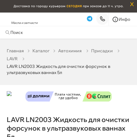
x
Инфо
Масла и запчасти
LAVR LN2003 Жидкость для очистки форсунок
ультразвуковых ваннах 5л
0 ₽
корзину
0 ₽
Главная
Катало
Автохимия
Присадки
LAVR
Бесплатная
Сегодня, 09.08 (при заказе от 2000₽)
LAVR LN2003 Жидкость для очистки форсунок
ультразвуковых ваннах 5л
Срочная за 2 ч – 399 ₽
Сегодня, 09.08
Самовывоз
Сегодня
Карта
Список
LAVR LN2003 Жидкость для очистки
форсунок в ультразвуковых ваннах
5л