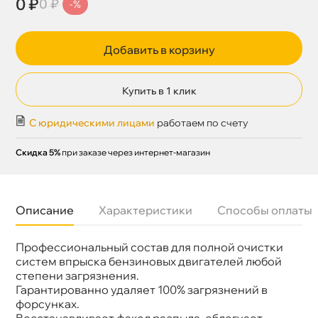
0 ₽
0 ₽
-%
Добавить в корзину
Купить в 1 клик
С юридическими лицами
работаем по счету
Скидка 5%
при заказе через интернет-магазин
Описание
Характеристики
Способы оплаты
Профессиональный состав для полной очистки
Бренд
LAVR
Артикул
Ln2003
систем впрыска бензиновых двигателей любой
степени загрязнения.
Гарантированно удаляет 100% загрязнений
форсунках.
осстанавливает факел распыла, облегчает