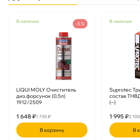
Назначение
Присадки в топливо Дизель
наличии
наличии
Бренд
LAVR
-5 %
Объем
310мл
Артикул
Ln2110
LIQUI MOLY Очиститель
Suprotec Т
диз.форсунок (0,5л)
состав ТНВД
1912/2509
(--)
1 648 ₽
1 995 ₽
1 735 ₽
2 100
LAVR LN2110 Очиститель форсунок присадка
корзину
ко