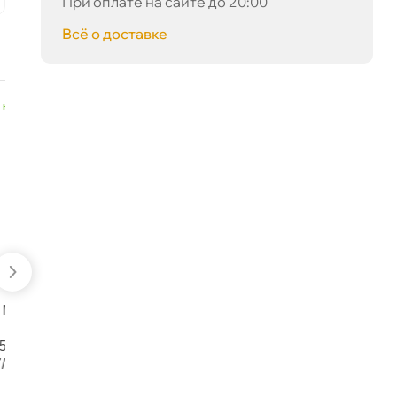
При оплате на сайте до 20:00
сё о доставке
Сегодня, 06.08
наличии
наличии
-5 %
-5 %
ABRO Герметик
MOBIHEL Лак
прокладок медный
универсальный
спрей 225г CG418R
акриловый
лянцевый MOBIHEL
аэрозоль (520мл)