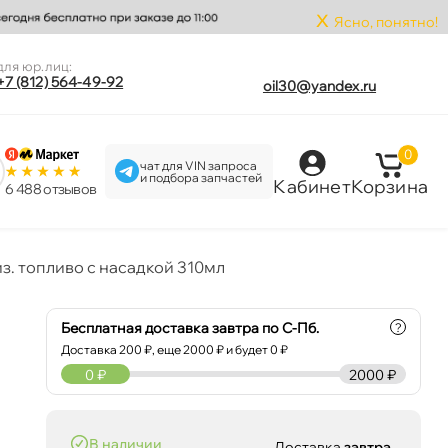
x
Ясно, понятно!
для юр.лиц:
+7 (812) 564-49-92
oil30@yandex.ru
0
чат для VIN запроса
и подбора запчастей
Кабинет
Корзина
6 488 отзыво
з. топливо с насадкой 310мл
Бесплатная доставка завтра по С-Пб.
?
Доставка
200
₽, еще
2000
₽ и будет 0 ₽
0
₽
2000 ₽
наличии
Доставка
завтра