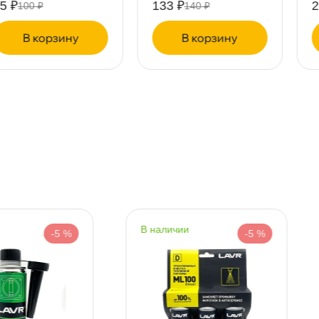
7324 ₽
5011 ₽
7709 ₽
5275 ₽
корзину
корзину
т
т
т
наличии
наличии
-5 %
-5 %
т