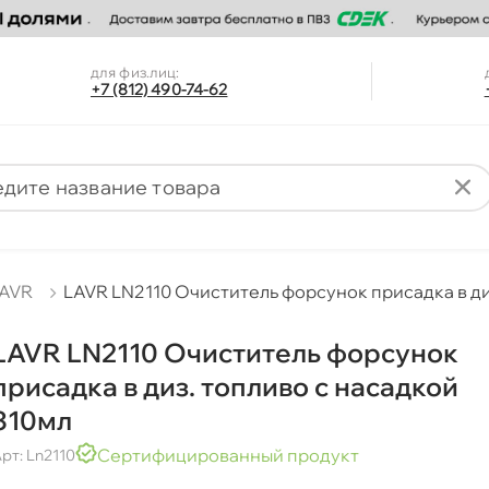
для физ.лиц:
+7 (812) 490-74-62
AVR
LAVR LN2110 Очиститель форсунок присадка в ди
LAVR LN2110 Очиститель форсунок
присадка в диз. топливо с насадкой
310мл
Сертифицированный продукт
рт: Ln2110