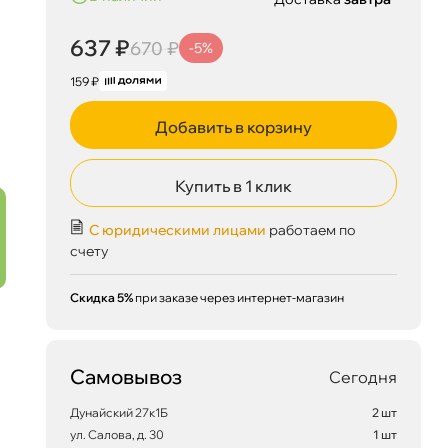
637 ₽
670 ₽
-5%
159 ₽
Добавить в корзину
Купить в 1 клик
С юридическими лицами
работаем по
счету
Скидка 5%
при заказе через интернет-магазин
Самовывоз
Сегодня
Дунайский 27к1Б
2 шт
ул. Салова, д. 30
1 шт