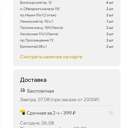
Богатырский пр. 12
4 шт
н. Обводного канала 115
2 шт
пр.Науки 10к1 (2 этаж)
2 шт
Ленинский пр. 92 к.1
1 шт
Таллинское ш. 159 (Лента)
2 шт
Хасанская 17к1 (Лента)
2 шт
пр.Просвещения 72
2 шт
Коллонтай 28 к.1
2 шт
Смотреть наличие на карте
Доставка
Бесплатная
Завтра, 07.08 (при заказе от 2000₽)
637 ₽
корзину
670 ₽
Срочная за 2 ч – 399 ₽
Сегодня, 06.08