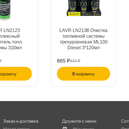
т
LIQUI MOLY
LAVR LN2007
Долговременный
Очиститель инжектор
очиститель инжектора
ML101 EURO 1000мл
т
0,25 7568/7531
1349 ₽
1325 ₽
1420 ₽
1395 ₽
т
корзину
корзину
Заказ и доставка
Дружите с нами:
Сот
Масла оптом
Фра