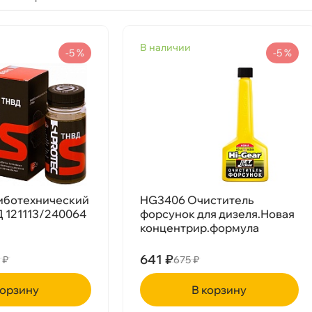
наличии
-5 %
-5 %
риботехнический
HG3406 Очиститель
 121113/240064
форсунок для дизеля.Новая
концентрир.формула
641 ₽
 ₽
675 ₽
 в диз. топливо с насадкой 310мл
рзину
корзину