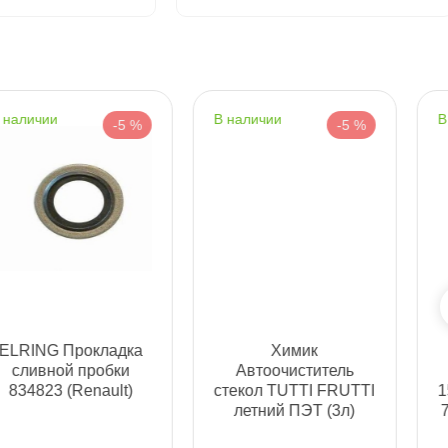
Срочная за 2 ч – 399 ₽
ра, 07.08 (при заказе от 2000₽)
наличии
наличии
ня
-5 %
-5 %
т
т
Mobil 1 ESP 5W30
Роснефть Gidrotec
(4л)
ОЕ HVLP 46 20л
152621/154285/15429
40839060
т
0/154292/157254/157
759/157294