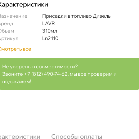
Характеристики
Назначение
Присадки в топливо Дизель
Бренд
LAVR
Объем
310мл
Артикул
Ln2110
Смотреть все
Не уверены в совместимости?
Звоните
+7 (812) 490-74-62
, мы все проверим и
подскажем!
рактеристики
Способы оплаты