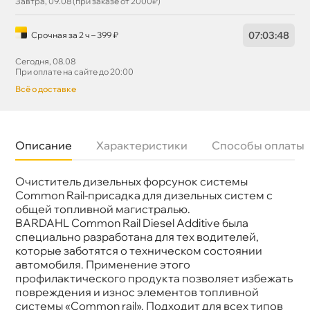
Завтра, 09.08 (при заказе от 2000₽)
07
:
03
:
48
Срочная за 2 ч – 399 ₽
Сегодня, 08.08
При оплате на сайте до 20:00
сё о доставке
Описание
Характеристики
Способы оплаты
Очиститель дизельных форсунок системы
Назначение
Присадки в топливо Дизель
Бренд
Bardahl
Common Rail-присадка для дизельных систем с
Объем
0.5л
общей топливной магистралью.
Артикул
1072
BARDAHL Common Rail Diesel Additive была
специально разработана для тех водителей,
которые заботятся о техническом состоянии
автомобиля. Применение этого
профилактического продукта позволяет избежать
повреждения и износ элементов топливной
системы «Common rail». Подходит для всех типо