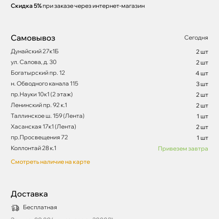
Скидка 5%
при заказе через интернет-магазин
Самовывоз
Сегодня
Дунайский 27к1Б
2 шт
ул. Салова, д. 30
2 шт
Богатырский пр. 12
4 шт
н. Обводного канала 115
3 шт
пр.Науки 10к1 (2 этаж)
2 шт
Ленинский пр. 92 к.1
2 шт
Таллинское ш. 159 (Лента)
1 шт
Хасанская 17к1 (Лента)
2 шт
пр.Просвещения 72
1 шт
Коллонтай 28 к.1
Привезем завтра
Смотреть наличие на карте
Доставка
Бесплатная