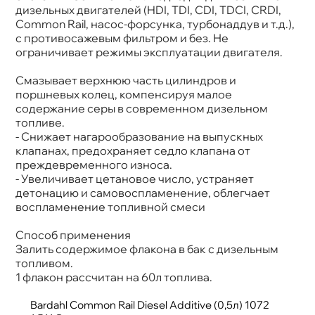
дизельных двигателей (HDI, TDI, CDI, TDCI, CRDI,
Common Rail, насос-форсунка, турбонаддув и т.д.),
с противосажевым фильтром и без. Не
ограничивает режимы эксплуатации двигателя.
Смазывает верхнюю часть цилиндров и
поршневых колец, компенсируя малое
содержание серы в современном дизельном
топливе.
- Снижает нагарообразование на выпускных
клапанах, предохраняет седло клапана от
преждевременного износа.
- Увеличивает цетановое число, устраняет
детонацию и самовоспламенение, облегчает
оспламенение топливной смеси
Способ применения
Залить содержимое флакона в бак с дизельным
топливом.
1 флакон рассчитан на 60л топлива.
Bardahl Common Rail Diesel Additive (0,5л) 1072