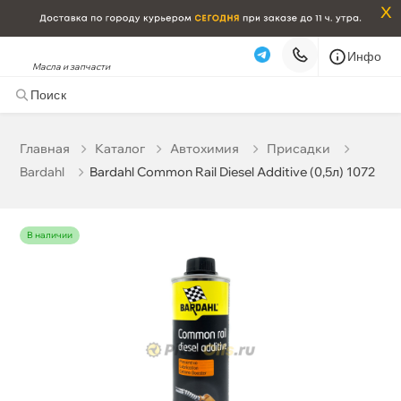
x
Инфо
Масла и запчасти
Bardahl Common Rail Diesel Additive (0,5л) 1072
1 511 ₽
корзину
1 590 ₽
Главная
Катало
Автохимия
Присадки
Bardahl
Bardahl Common Rail Diesel Additive (0,5л) 1072
Бесплатная
Завтра, 09.08 (при заказе от 2000₽)
Срочная за 2 ч – 399 ₽
Сегодня, 08.08
наличии
Самовывоз
Сегодня
Карта
Список