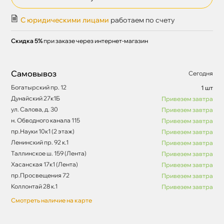
С юридическими лицами
работаем по счету
Скидка 5%
при заказе через интернет-магазин
Самовывоз
Сегодня
Богатырский пр. 12
1 шт
Дунайский 27к1Б
Привезем завтра
ул. Салова, д. 30
Привезем завтра
н. Обводного канала 115
Привезем завтра
пр.Науки 10к1 (2 этаж)
Привезем завтра
Ленинский пр. 92 к.1
Привезем завтра
Таллинское ш. 159 (Лента)
Привезем завтра
Хасанская 17к1 (Лента)
Привезем завтра
пр.Просвещения 72
Привезем завтра
Коллонтай 28 к.1
Привезем завтра
Смотреть наличие на карте