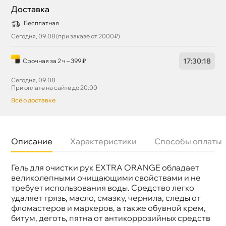
Доставка
Бесплатная
Сегодня, 09.08 (при заказе от 2000₽)
17
:
30
:
17
Срочная за 2 ч – 399 ₽
Сегодня, 09.08
При оплате на сайте до 20:00
сё о доставке
Описание
Характеристики
Способы оплаты
Гель для очистки рук EXTRA ORANGE обладает
Назначение
Очиститель для рук
Бренд
Astrohim
еликолепными очищающими свойствами и не
Объем
250мл
требует использования воды. Средство легко
Артикул
AC-201
удаляет грязь, масло, смазку, чернила, следы от
фломастеров и маркеров, а также обувной крем,
итум, деготь, пятна от антикоррозийных средст