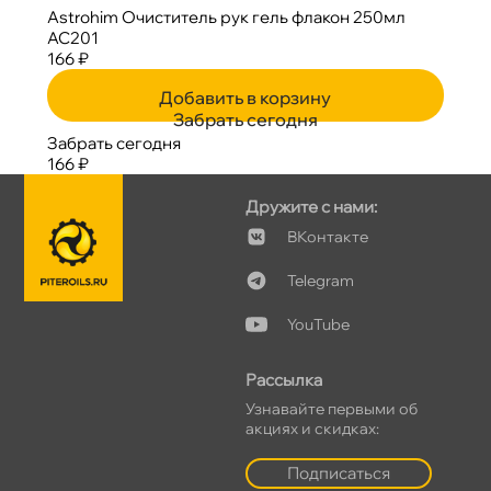
Astrohim Очиститель рук гель флакон 250мл
AC201
166 ₽
Добавить в корзину
Забрать сегодня
Забрать сегодня
166 ₽
Дружите с нами:
Контакте
Telegram
YouTube
Рассылка
Узнавайте первыми о
акциях и скидках:
Подписаться