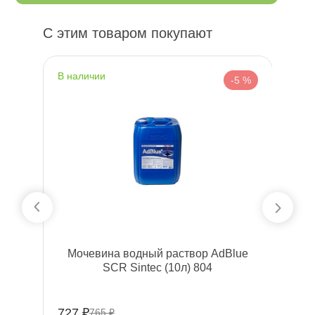
С этим товаром покупают
наличии
н
 %
-5 %
an
Мочевина водный раствор AdBlue
L
SCR Sintec (10л) 804
727 ₽
25
765 ₽