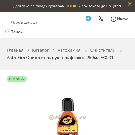
x
Инфо
Масла и запчасти
Astrohim Очиститель рук гель флакон 250мл AC201
166 ₽
корзину
175 ₽
Главная
Катало
Автохимия
Очистители
Astrohim Очиститель рук гель флакон 250мл AC201
Бесплатная
Сегодня, 09.08 (при заказе от 2000₽)
Срочная за 2 ч – 399 ₽
Сегодня, 09.08
наличии
Самовывоз
Сегодня
Карта
Список