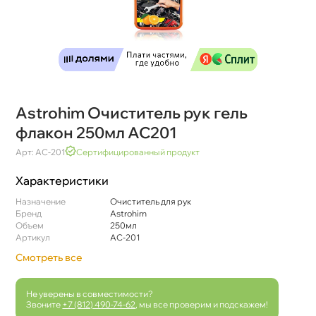
Astrohim Очиститель рук гель
флакон 250мл AC201
Арт: AC-201
Сертифицированный продукт
Характеристики
Назначение
Очиститель для рук
Бренд
Astrohim
Объем
250мл
Артикул
AC-201
Смотреть все
Не уверены в совместимости?
Звоните
+7 (812) 490-74-62
, мы все проверим и подскажем!