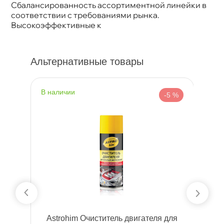
Сбалансированность ассортиментной линейки
соответствии с требованиями рынка.
ысокоэффективные к
Альтернативные товары
наличии
н
%
-5 %
л
Astrohim Очиститель двигателя для