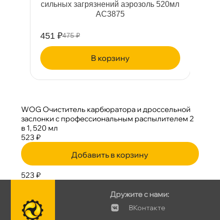
сильных загрязнений аэрозоль 520мл
AC3875
451 ₽
3
475 ₽
корзину
WOG Очиститель карбюратора и дроссельной
заслонки с профессиональным распылителем 2
1, 520 мл
523 ₽
Добавить в корзину
523 ₽
Дружите с нами:
Контакте