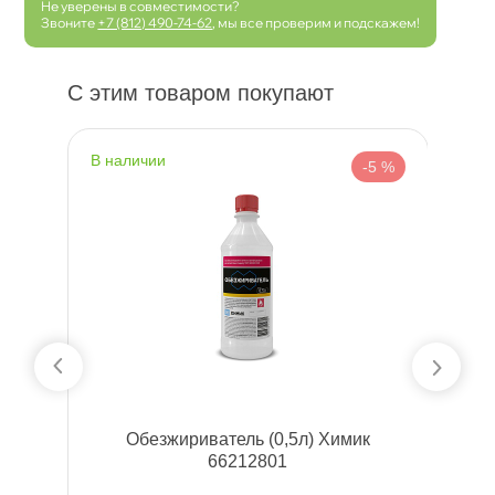
Не уверены в совместимости?
Звоните
+7 (812) 490-74-62
, мы все проверим и подскажем!
С этим товаром покупают
наличии
н
 %
-5 %
FT
Обезжириватель (0,5л) Химик
A
66212801
о