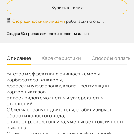
Купить в 1 клик
С юридическими лицами
работаем по счету
Скидка 5%
при заказе через интернет-магазин
Описание
Характеристики
Способы оплаты
Быстро и эффективно очищает камеры
Бренд
WOG
Объем
520мл
карбюратора, жиклеры,
Артикул
WGC0340
дроссельную заслонку, клапан вентиляции
картерных газо
от всех видов смолистых и углеродистых
отложений.
Облегчает запуск двигателя, стабилизирует
обороты холостого хода,
снижает расход топлива, уменьшает токсичность
ыхлопа.
Отлично подходит для высокоэффективной