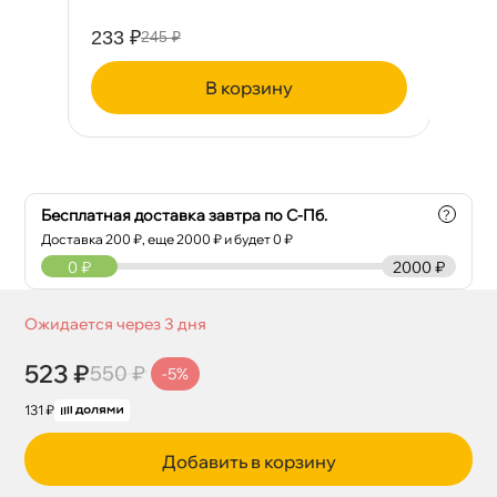
233 ₽
34
245 ₽
корзину
Бесплатная доставка завтра по С-Пб.
?
Доставка
200
₽, еще
2000
₽ и будет 0 ₽
0
₽
2000 ₽
Ожидается через 3 дня
523 ₽
550 ₽
-5%
131 ₽
Добавить в корзину