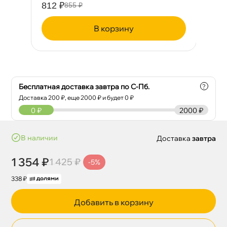
812 ₽
28
855 ₽
корзину
Бесплатная доставка завтра по С-Пб.
?
Доставка
200
₽, еще
2000
₽ и будет 0 ₽
0
₽
2000 ₽
наличии
Доставка
завтра
1 354 ₽
1 425 ₽
-5%
338 ₽
Добавить в корзину