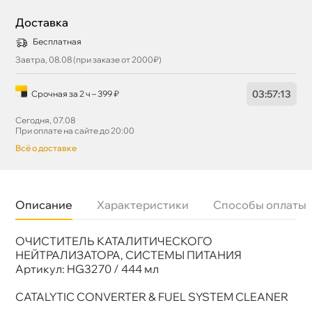
Доставка
Бесплатная
Завтра, 08.08 (при заказе от 2000₽)
03
:
57
:
13
Срочная за 2 ч – 399 ₽
Сегодня, 07.08
При оплате на сайте до 20:00
сё о доставке
Описание
Характеристики
Способы оплаты
ОЧИСТИТЕЛЬ КАТАЛИТИЧЕСКОГО
Бренд
Hi-Gear
Артикул
HG 3270 / HG3270S
НЕЙТРАЛИЗАТОРА, СИСТЕМЫ ПИТАНИЯ
Артикул: HG3270 / 444 мл
CATALYTIC CONVERTER & FUEL SYSTEM CLEANER