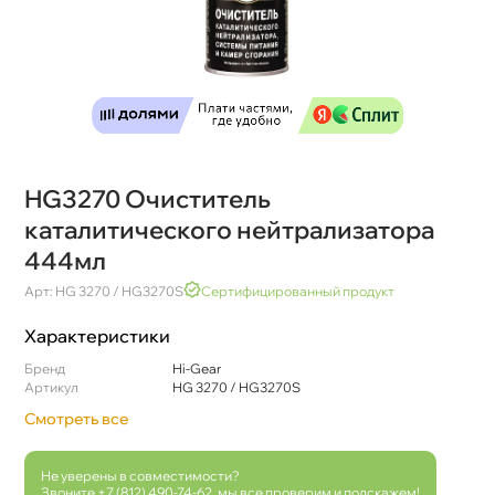
HG3270 Очиститель
каталитического нейтрализатора
444мл
Арт: HG 3270 / HG3270S
Сертифицированный продукт
Характеристики
Бренд
Hi-Gear
Артикул
HG 3270 / HG3270S
Смотреть все
Не уверены в совместимости?
Звоните
+7 (812) 490-74-62
, мы все проверим и подскажем!