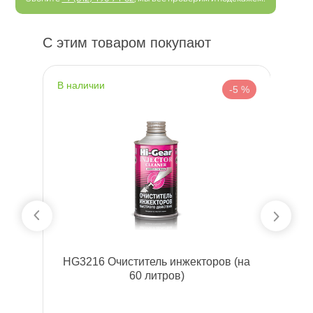
С этим товаром покупают
наличии
н
 %
-5 %
ля
HG3216 Очиститель инжекторов (на
Л
л
60 литров)