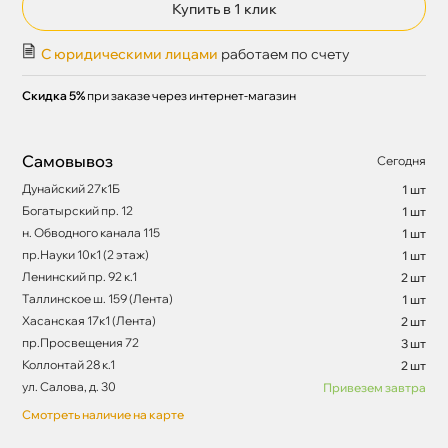
Купить в 1 клик
С юридическими лицами
работаем по счету
Скидка 5%
при заказе через интернет-магазин
Самовывоз
Сегодня
Дунайский 27к1Б
1 шт
Богатырский пр. 12
1 шт
н. Обводного канала 115
1 шт
пр.Науки 10к1 (2 этаж)
1 шт
Ленинский пр. 92 к.1
2 шт
Таллинское ш. 159 (Лента)
1 шт
Хасанская 17к1 (Лента)
2 шт
пр.Просвещения 72
3 шт
Коллонтай 28 к.1
2 шт
ул. Салова, д. 30
Привезем завтра
Смотреть наличие на карте