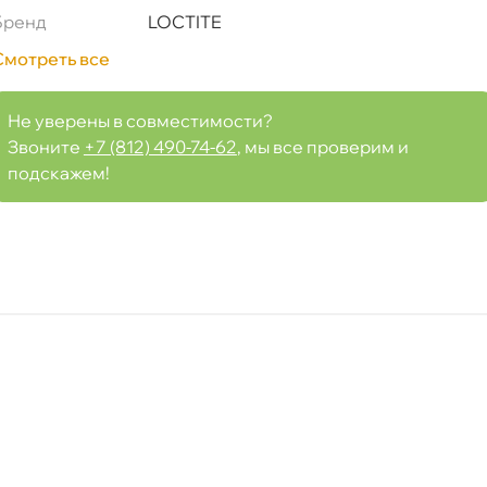
Бренд
LOCTITE
Смотреть все
Не уверены в совместимости?
Срочная за 2 ч – 399 ₽
я, 08.08 (при заказе от 2000₽)
Звоните
+7 (812) 490-74-62
, мы все проверим и
подскажем!
ня
т
т