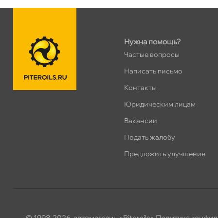
н. Обводного канала 115
0 ш
Пн–Вс
10:00 – 21:00
Сегодня, бесплатно
Нужна помощь?
Частые вопросы
пр.Науки 10к1 (2 этаж)
0 ш
ПН–ВС
10:00 – 21:00
Написать письмо
Сегодня, бесплатно
Контакты
Юридическим лицам
Ленинский пр. 92 к.1
0 ш
акансии
ПН–ВС
10:00 – 21:00
Сегодня, бесплатно
Подать жалобу
Предложить улучшение
Дунайский 27к1Б
0 ш
ПН–ВС
10:00 – 21:00
Сегодня, бесплатно
Таллинское ш. 159 (Лента)
0 ш
© 1998-2026, автомагазин «Piteroils»
Политика конфид