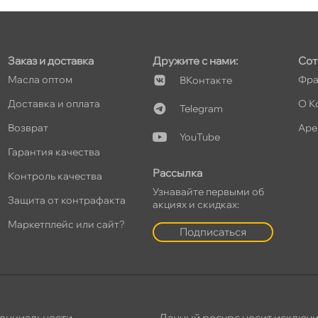
т
Заказ и доставка
Дружите с нами:
Сот
Масла оптом
Фра
Контакте
т
Доставка и оплата
О К
Telegram
озврат
Аре
YouTube
Гарантия качества
т
Рассылка
Контроль качества
Узнавайте первыми о
Защита от контрафакта
акциях и скидках:
Маркетплейс или сайт?
Подписаться
т
т
енциальности
,
Данный ресурс носит исключ