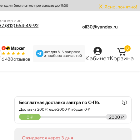
x
Ясно, понятно!
для юр.лиц:
+7 (812) 564-49-92
oil30@yandex.ru
0
чат для VIN запроса
и подбора запчастей
Кабинет
Корзина
6 488 отзыво
Бесплатная доставка завтра по С-Пб.
?
Доставка
200
₽, еще
2000
₽ и будет 0 ₽
0
₽
2000 ₽
Ожидается через 3 дня