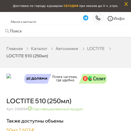
x
Инфо
Масла и запчасти
LOCTITE 510 (250мл)
0 ₽
корзину
0 ₽
Главная
Катало
Автохимия
LOCTITE
LOCTITE 510 (250мл)
Бесплатная
Завтра, 07.08 (при заказе от 2000₽)
Срочная за 2 ч – 399 ₽
Сегодня, 07.08
Самовывоз
Сегодня
Карта
Список
LOCTITE 510 (250мл)
Арт: 246594
Сертифицированный продукт
Также доступны объемы
50мл
2 603 ₽