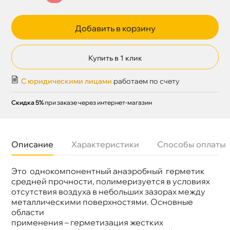
Добавить в корзину
Купить в 1 клик
С юридическими лицами
работаем по счету
Скидка 5%
при заказе через интернет-магазин
Описание
Характеристики
Способы оплаты
Это однокомпонентный анаэробный герметик
Бренд
LOCTITE
Объем
250мл
средней прочности, полимеризуется в условиях
Артикул
246594
отсутствия воздуха в небольших зазорах между
металлическими поверхностями. Основные
области
применения – герметизация жестких