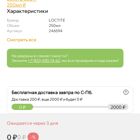
250мл
₽
Характеристики
Бренд
LOCTITE
Объем
250мл
Артикул
246594
Смотреть все
Не уверены в совместимости?
Звоните
+7 (812) 490-74-62
, мы все проверим и подскажем!
Бесплатная доставка завтра по С-Пб.
?
Доставка
200
₽, еще
2000
₽ и будет 0 ₽
0
₽
2000 ₽
Ожидается через 3 дня
0 ₽
0 ₽
-%