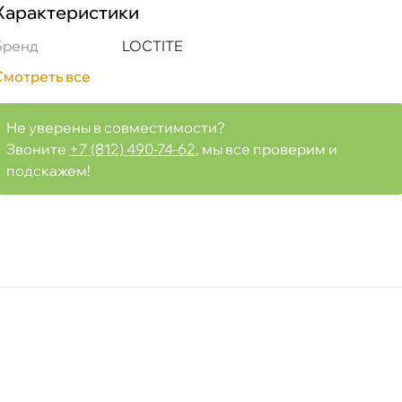
Характеристики
599 BR LOCTITE 82194 99
Бренд
LOCTITE
Смотреть все
Срочная за 2 ч – 399 ₽
а, 08.08 (при заказе от 2000₽)
Не уверены в совместимости?
Звоните
+7 (812) 490-74-62
, мы все проверим и
подскажем!
ня
т