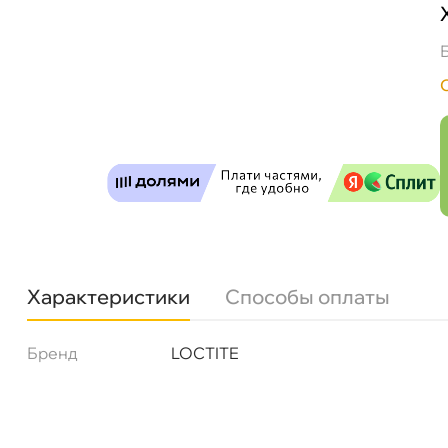
89148 Герметик прокладок силикон.серый 
Бесплатная
Завтр
Самовывоз
Сегод
ул. Салова, д. 30
0 ш
Пн-Пт
09.30 - 19.00
Сб-Вс
10.00 - 19.00
Характеристики
Способы оплаты
Сегодня, бесплатно
Бренд
LOCTITE