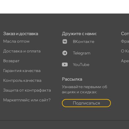
Заказ и доставка
Дружите с нами:
Сот
Масла оптом
Фра
Контакте
Доставка и оплата
О К
Telegram
озврат
Аре
YouTube
Гарантия качества
Рассылка
Контроль качества
Узнавайте первыми о
Защита от контрафакта
акциях и скидках:
Маркетплейс или сайт?
Подписаться