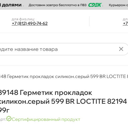
для физ.лиц:
дл
+7 (812) 490-74-62
+7
148 Герметик прокладок силикон.серый 599 BR LOCTITE
89148 Герметик прокладок
силикон.серый 599 BR LOCTITE 82194
99
Сертифицированный продукт
рт: