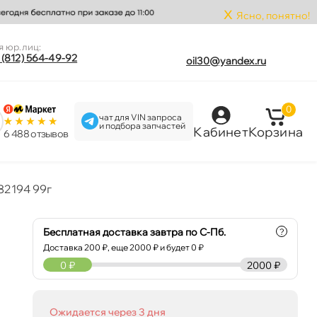
x
Ясно, понятно!
я юр.лиц:
 (812) 564-49-92
oil30@yandex.ru
0
чат для VIN запроса
и подбора запчастей
Кабинет
Корзина
6 488 отзыво
 82194 99
Бесплатная доставка завтра по С-Пб.
?
Доставка
200
₽, еще
2000
₽ и будет 0 ₽
0
₽
2000 ₽
Ожидается через 3 дня