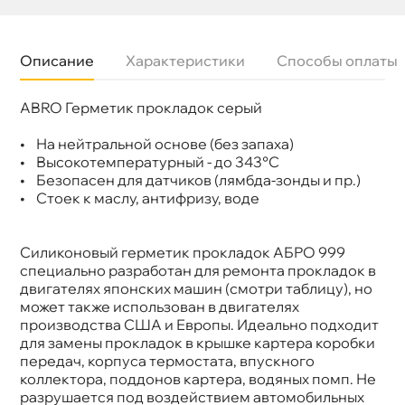
Описание
Характеристики
Способы оплаты
ABRO Герметик прокладок серый
Бренд
ABRO
Объем
42,5
Артикул
911-AB-42-R
• На нейтральной основе (без запаха)
• Высокотемпературный - до 343°С
• Безопасен для датчиков (лямбда-зонды и пр.)
• Стоек к маслу, антифризу, воде
Силиконовый герметик прокладок АБРО 999
специально разработан для ремонта прокладок
двигателях японских машин (смотри таблицу), но
может также использован в двигателях
производства США и Европы. Идеально подходит
для замены прокладок в крышке картера коробки
передач, корпуса термостата, впускного
коллектора, поддонов картера, водяных помп. Не
разрушается под воздействием автомобильных