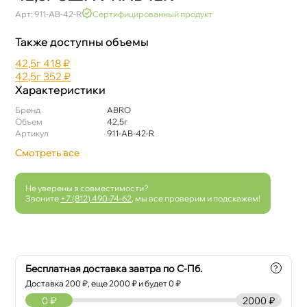
Арт: 911-AB-42-R
Сертифицированный продукт
Также доступны объемы
42,5
418 ₽
42,5
352 ₽
Характеристики
Бренд
ABRO
Объем
42,5
Артикул
911-AB-42-R
Смотреть все
Не уверены в совместимости?
Звоните
+7 (812) 490-74-62
, мы все проверим и подскажем!
Бесплатная доставка завтра по С-Пб.
?
Доставка
200
₽, еще
2000
₽ и будет 0 ₽
0
₽
2000 ₽