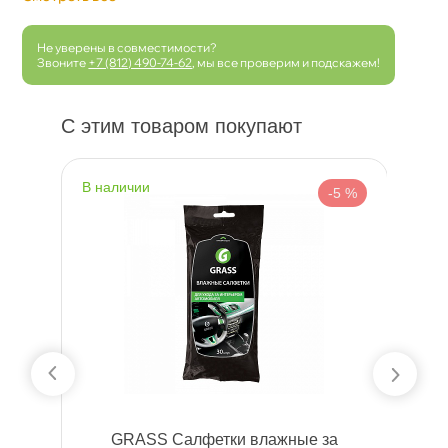
Не уверены в совместимости?
Звоните
+7 (812) 490-74-62
, мы все проверим и подскажем!
С этим товаром покупают
наличии
н
 %
-5 %
P
GRASS Салфетки влажные за