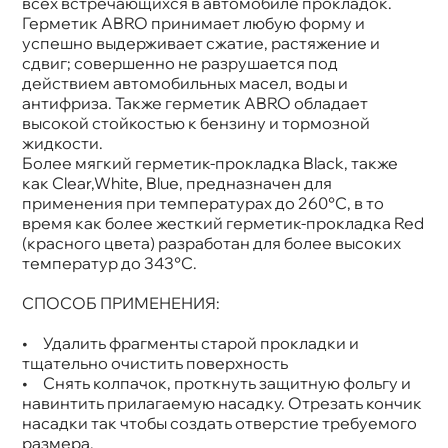
сех встречающихся в автомобиле прокладок.
Герметик ABRO принимает любую форму и
успешно выдерживает сжатие, растяжение и
сдвиг; совершенно не разрушается под
действием автомобильных масел, воды и
антифриза. Также герметик ABRO обладает
ысокой стойкостью к бензину и тормозной
жидкости.
Более мягкий герметик-прокладка Black, также
как Clear,White, Blue, предназначен для
применения при температурах до 260°С, в то
ремя как более жесткий герметик-прокладка Red
(красного цвета) разработан для более высоких
температур до 343°С.
СПОСОБ ПРИМЕНЕНИЯ:
• Удалить фрагменты старой прокладки и
тщательно очистить поверхность
• Снять колпачок, проткнуть защитную фольгу и
навинтить прилагаемую насадку. Отрезать кончик
насадки так чтобы создать отверстие требуемого
размера.