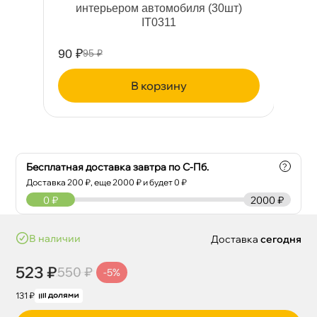
интерьером автомобиля (30шт)
IT0311
90 ₽
24
95 ₽
корзину
Бесплатная доставка завтра по С-Пб.
?
Доставка
200
₽, еще
2000
₽ и будет 0 ₽
0
₽
2000 ₽
наличии
Доставка
сегодня
523 ₽
550 ₽
-5%
131 ₽