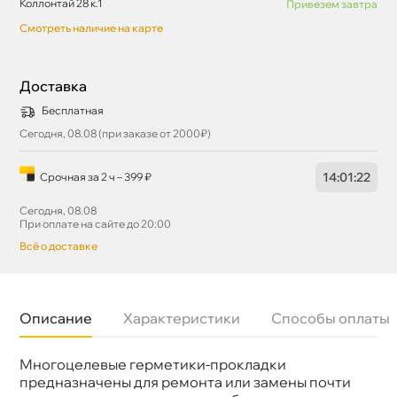
Коллонтай 28 к.1
Привезем завтра
Смотреть наличие на карте
Доставка
Бесплатная
Сегодня, 08.08 (при заказе от 2000₽)
14
:
01
:
22
Срочная за 2 ч – 399 ₽
Сегодня, 08.08
При оплате на сайте до 20:00
сё о доставке
Описание
Характеристики
Способы оплаты
Многоцелевые герметики-прокладки
Бренд
ABRO
Объем
85
предназначены для ремонта или замены почти
Артикул
12-AB-R