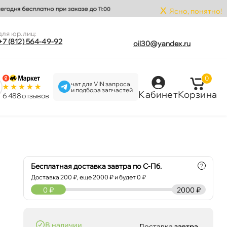
x
Ясно, понятно!
для юр.лиц:
+7 (812) 564-49-92
oil30@yandex.ru
0
чат для VIN запроса
и подбора запчастей
Кабинет
Корзина
6 488 отзыво
Бесплатная доставка завтра по С-Пб.
?
Доставка
200
₽, еще
2000
₽ и будет 0 ₽
0
₽
2000 ₽
наличии
Доставка
завтра