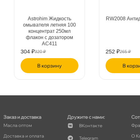
т
Astrohim Жидкость
RW2008 Антидождь 0,2
омывателя летняя 100
концентрат 250мл
флакон с дозатором
AC411
т
304 ₽
252 ₽
320 ₽
265 ₽
корзину
корзину
т
т
Заказ и доставка
Дружите с нами:
Сот
Масла оптом
Фра
Контакте
Доставка и оплата
О К
Telegram