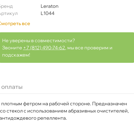
Бренд
Leraton
Артикул
L1044
Смотреть все
Не уверены в совместимости?
Звоните
+7 (812) 490-74-62
, мы все проверим и
подскажем!
 оплаты
с плотным фетром на рабочей стороне. Предназначен
 со стекол с использованием абразивных очистителей,
 антидождевого репеллента.