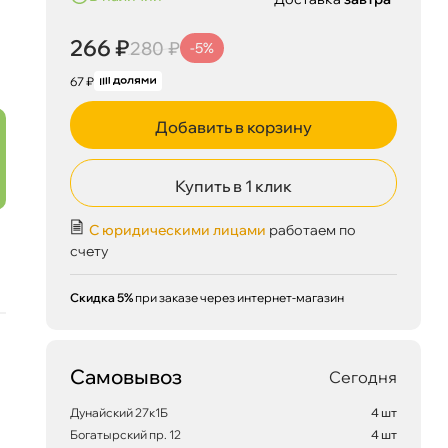
266 ₽
280 ₽
-5%
67 ₽
Добавить в корзину
Купить в 1 клик
С юридическими лицами
работаем по
счету
Скидка 5%
при заказе через интернет-магазин
Самовывоз
Сегодня
Дунайский 27к1Б
4 шт
Богатырский пр. 12
4 шт