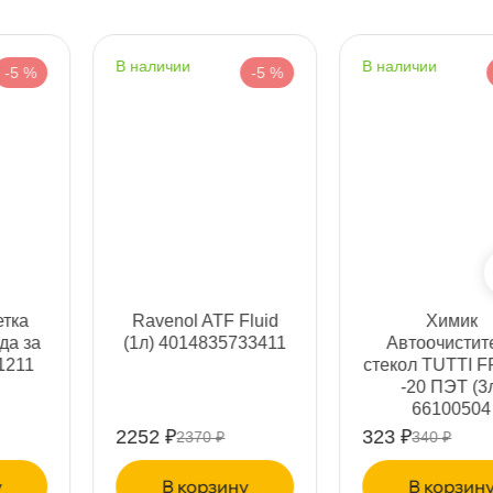
наличии
наличии
-5 %
-5 %
1044
Срочная за 2 ч – 399 ₽
ра, 07.08 (при заказе от 2000₽)
Ravenol ATF Fluid
Химик
(1л) 4014835733411
Автоочиститель
ня
стекол TUTTI FRUTTI
-20 ПЭТ (3л)
66100504
т
2252 ₽
323 ₽
2370 ₽
340 ₽
корзину
корзину