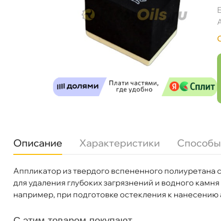
Описание
Характеристики
Способы
Аппликатор из твердого вспененного полиуретана 
Бренд
Leraton
для удаления глубоких загрязнений и водного камня
Артикул
L1044
например, при подготовке остекления к нанесению
С этим товаром покупают