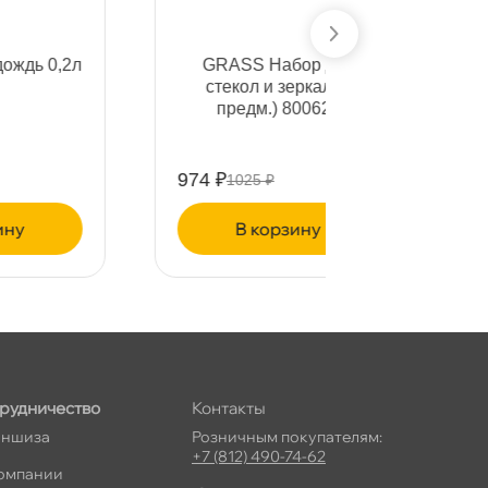
л
GRASS Набор для
LERA
стекол и зеркал (5
Очистит
предм.) 800626
(473
974 ₽
347 ₽
1025 ₽
365 ₽
корзину
ко
рудничество
Контакты
ншиза
Розничным покупателям:
+7 (812) 490-74-62
омпании