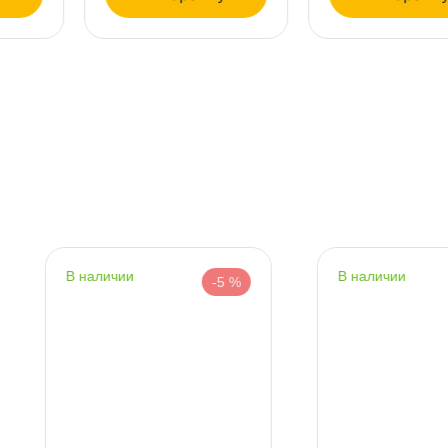
т
т
т
наличии
наличии
-5 %
-5 %
т