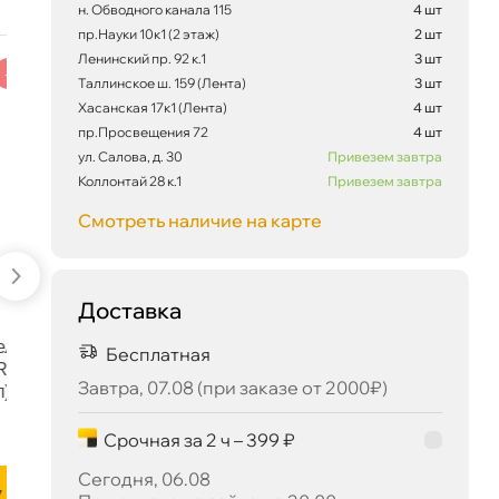
н. Обводного канала 115
4 шт
пр.Науки 10к1 (2 этаж)
2 шт
Ленинский пр. 92 к.1
3 шт
наличии
наличии
-5 %
-5 %
Таллинское ш. 159 (Лента)
3 шт
Хасанская 17к1 (Лента)
4 шт
пр.Просвещения 72
4 шт
266 ₽
ул. Салова, д. 30
Привезем завтра
корзину
280 ₽
Коллонтай 28 к.1
Привезем завтра
Смотреть наличие на карте
Сегодня, 06.08
Доставка
LAVR LN1425L
LAVR Ln2423 Cмазка
Полироль пластика
медная 400 мл
Бесплатная
спрей 120м
Завтра, 07.08 (при заказе от 2000₽)
Срочная за 2 ч – 399 ₽
276 ₽
504 ₽
290 ₽
530 ₽
Сегодня, 06.08
корзину
корзину