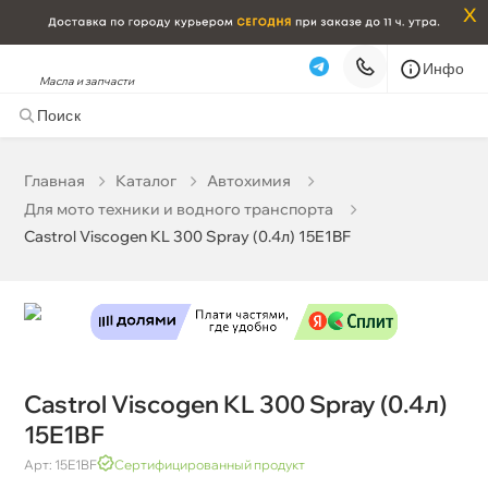
x
Инфо
Масла и запчасти
Castrol Viscogen KL 300 Spray (0.4л) 15E1BF
4 503 ₽
корзину
4 740 ₽
Главная
Катало
Автохимия
Для мото техники и водного транспорта
Бесплатная
Завтра, 10.08 (при заказе от 2000₽)
Castrol Viscogen KL 300 Spray (0.4л) 15E1BF
Срочная за 2 ч – 399 ₽
Сегодня, 10.08
Самовывоз
Сегодня
Карта
Список
Castrol Viscogen KL 300 Spray (0.4л)
15E1BF
Арт: 15E1BF
Сертифицированный продукт