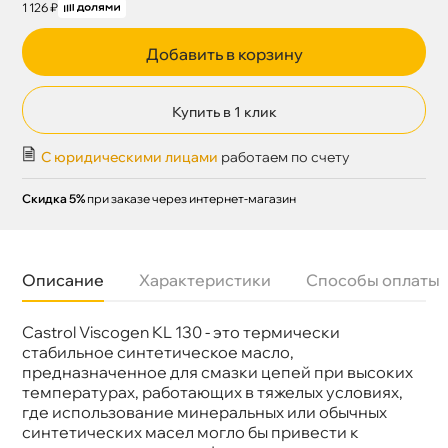
1 126 ₽
Добавить в корзину
Купить в 1 клик
С юридическими лицами
работаем по счету
Скидка 5%
при заказе через интернет-магазин
Описание
Характеристики
Способы оплаты
Castrol Viscogen KL 130 - это термически
Бренд
Castrol
Объем
0.4л
стабильное синтетическое масло,
Артикул
15E1BF
предназначенное для смазки цепей при высоких
температурах, работающих в тяжелых условиях,
де использование минеральных или обычных
синтетических масел могло бы привести к