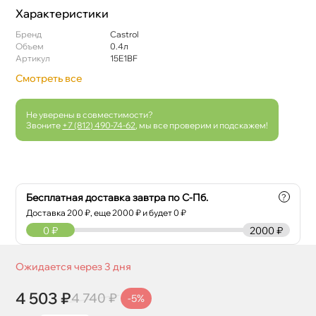
Характеристики
Бренд
Castrol
Объем
0.4л
Артикул
15E1BF
Смотреть все
Не уверены в совместимости?
Звоните
+7 (812) 490-74-62
, мы все проверим и подскажем!
Бесплатная доставка завтра по С-Пб.
?
Доставка
200
₽, еще
2000
₽ и будет 0 ₽
0
₽
2000 ₽
Ожидается через 3 дня
4 503 ₽
4 740 ₽
-5%