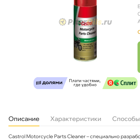
Castrol Motorcycle Parts Cleaner очист. (400
Описание
Характеристики
Способы
Бесплатная
Сегодн
Castrol Motorcycle Parts Cleaner – специально разр
Бренд
Castrol