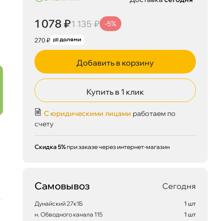
1 078 ₽
1 135 ₽
-5%
270 ₽
Добавить в корзину
Купить в 1 клик
С юридическими лицами
работаем по
счету
Скидка 5%
при заказе через интернет-магазин
1 078 ₽
корзину
1 135 ₽
Самовывоз
Сегодня
Дунайский 27к1Б
1 шт
Сегодня, 07.08
н. Обводного канала 115
1 шт