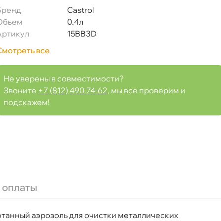
Бренд
Castrol
Объем
0.4л
Артикул
15BB3D
Смотреть все
Не уверены в совместимости?
Звоните
+7 (812) 490-74-62
, мы все проверим и
подскажем!
мл) 15BB3D
 оплаты
Срочная за 2 ч – 399 ₽
я, 07.08 (при заказе от 2000₽)
аботанный аэрозоль для очистки металлических