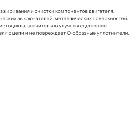
обезжиривания и очистки компонентов двигателя,
ня
ических выключателей, металлических поверхностей.
мотоцикла, значительно улучшая сцепление
т
ки с цепи и не повреждает O-образные уплотнители.
т
т
т