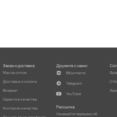
т
т
Заказ и доставка
Дружите с нами:
Сот
Масла оптом
Фра
Контакте
т
Доставка и оплата
О К
Telegram
озврат
Аре
YouTube
Гарантия качества
Рассылка
Контроль качества
т
Узнавайте первыми о