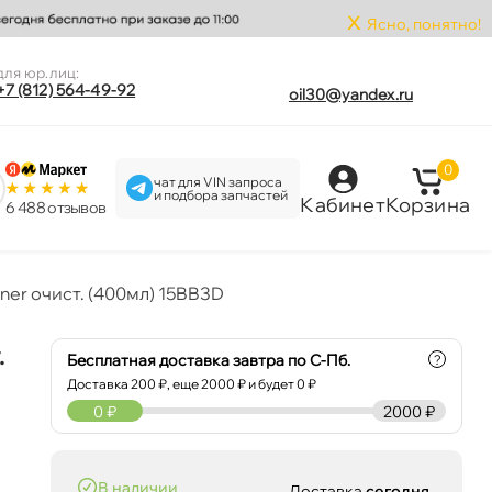
x
Ясно, понятно!
для юр.лиц:
+7 (812) 564-49-92
oil30@yandex.ru
0
чат для VIN запроса
и подбора запчастей
Кабинет
Корзина
6 488 отзыво
aner очист. (400мл) 15BB3D
.
Бесплатная доставка завтра по С-Пб.
?
Доставка
200
₽, еще
2000
₽ и будет 0 ₽
0
₽
2000 ₽
наличии
Доставка
сегодня