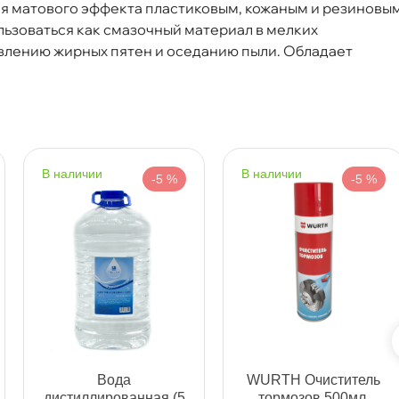
я матового эффекта пластиковым, кожаным и резиновы
Срочная за 2 ч – 399 ₽
ра, 07.08 (при заказе от 2000₽)
ьзоваться как смазочный материал в мелких
явлению жирных пятен и оседанию пыли. Обладает
ня
т
наличии
наличии
-5 %
-5 %
т
т
ода
WURTH Очиститель
дистиллированная (5
тормозов 500мл,