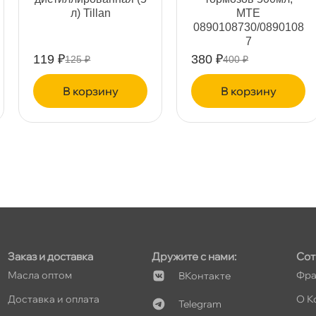
л) Tillan
MTE
т
0890108730/0890108
7
119 ₽
380 ₽
125 ₽
400 ₽
корзину
корзину
т
т
т
Заказ и доставка
Дружите с нами:
Сот
Масла оптом
Фра
Контакте
Доставка и оплата
О К
Telegram