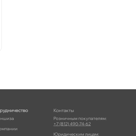
рудничество
Контакты
ншиза
Розничным покупателям:
+7 (812) 490-74-62
омпании
Юридическим лицам: