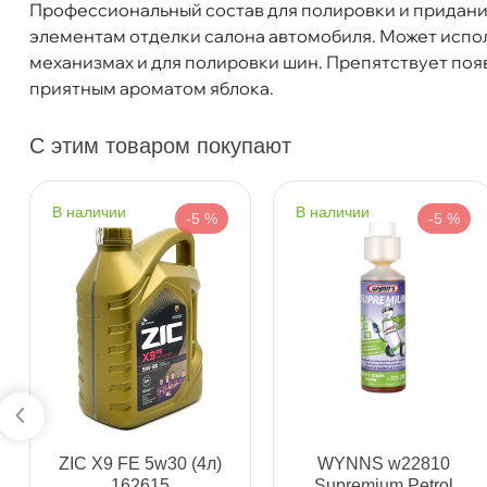
Профессиональный состав для полировки и придани
Бренд
GRASS
Бесплатная
Завт
элементам отделки салона автомобиля. Может испол
Объем
750мл
механизмах и для полировки шин. Препятствует по
Артикул
120107-5
приятным ароматом яблока.
Самовывоз
Сегод
С этим товаром покупают
ул. Салова, д. 30
0 ш
Пн-Пт
09.30 - 19.00
Сб-Вс
10.00 - 19.00
наличии
наличии
-5 %
-5 %
Сегодня, бесплатно
Богатырский пр. 12
0 ш
Пн–Вс
10:00 – 21:00
Сегодня, бесплатно
н. Обводного канала 115
0 ш
Пн–Вс
10:00 – 21:00
Сегодня, бесплатно
ZIC X9 FE 5w30 (4л)
WYNNS w22810
162615
Supremium Petrol