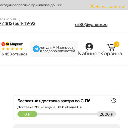
x
Ясно, понятно!
для юр.лиц:
+7 (812) 564-49-92
oil30@yandex.ru
0
чат для VIN запроса
и подбора запчастей
Кабинет
Корзина
6 488 отзыво
Бесплатная доставка завтра по С-Пб.
?
Доставка
200
₽, еще
2000
₽ и будет 0 ₽
0
₽
2000 ₽