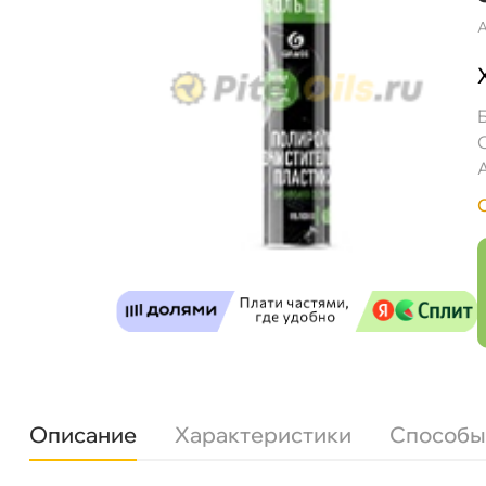
А
GRASS Полироль-очиститель пластика "Dash
Описание
Характеристики
Способы