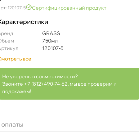
Сертифицированный продукт
рт: 120107-5
Характеристики
Бренд
GRASS
Объем
750мл
Артикул
120107-5
Смотреть все
Не уверены в совместимости?
Звоните
+7 (812) 490-74-62
, мы все проверим и
подскажем!
board Cleaner" матовый блеск яблоко 750мл 120107-5
 оплаты