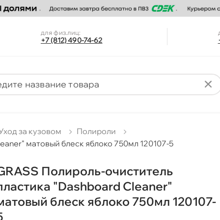
для физ.лиц:
+7 (812) 490-74-62
Уход за кузовом
Полироли
eaner" матовый блеск яблоко 750мл 120107-5
GRASS Полироль-очиститель
пластика "Dashboard Cleaner"
матовый блеск яблоко 750мл 120107-
5