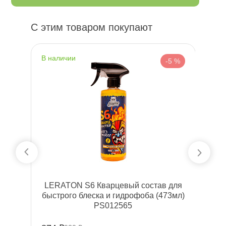
С этим товаром покупают
наличии
н
 %
-5 %
699
LERATON S6 Кварцевый состав для
L
ыстрого блеска и гидрофоба (473мл)
PS012565