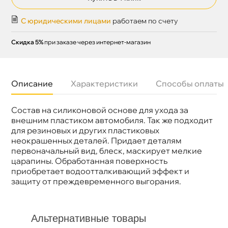
С юридическими лицами
работаем по счету
Скидка 5%
при заказе через интернет-магазин
Описание
Характеристики
Способы оплаты
Состав на силиконовой основе для ухода за
Бренд
GRASS
Объем
500мл
нешним пластиком автомобиля. Так же подходит
Артикул
110470
для резиновых и других пластиковых
неокрашенных деталей. Придает деталям
первоначальный вид, блеск, маскирует мелкие
царапины. Обработанная поверхность
приобретает водоотталкивающий эффект и
защиту от преждевременного выгорания.
Альтернативные товары