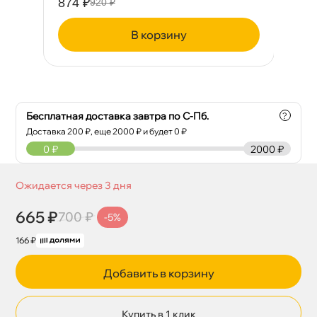
874 ₽
11
920 ₽
корзину
Бесплатная доставка завтра по С-Пб.
?
Доставка
200
₽, еще
2000
₽ и будет 0 ₽
0
₽
2000 ₽
Ожидается через 3 дня
665 ₽
700 ₽
-5%
166 ₽
Добавить в корзину
Купить в 1 клик