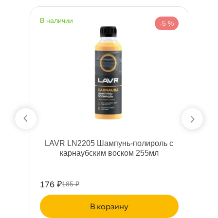
наличии
н
%
-5 %
LAVR LN2205 Шампунь-полироль с
x
карнаубским воском 255мл
176 ₽
2
185 ₽
корзину