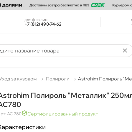
для физ.лиц:
+7 (812) 490-74-62
Уход за кузовом
Полироли
Astrohim Полироль "М
Astrohim Полироль "Металлик" 250м
AC780
Сертифицированный продукт
рт: AC-780
Характеристики