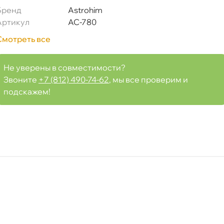
Бренд
Astrohim
Артикул
AC-780
Смотреть все
Не уверены в совместимости?
Звоните
+7 (812) 490-74-62
, мы все проверим и
подскажем!
0
Срочная за 2 ч – 399 ₽
я, 07.08 (при заказе от 2000₽)