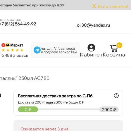
x
Ясно, понятно!
для юр.лиц:
+7 (812) 564-49-92
oil30@yandex.ru
0
чат для VIN запроса
и подбора запчастей
Кабинет
Корзина
6 488 отзыво
еталлик" 250мл AC780
л
Бесплатная доставка завтра по С-Пб.
?
Доставка
200
₽, еще
2000
₽ и будет 0 ₽
0
₽
2000 ₽
Ожидается через 3 дня