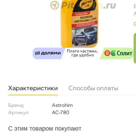
Astrohim Полироль "Металлик" 250мл AC78
Характеристики
Способы оплаты
Бренд
Astrohim
Артикул
AC-780
Бесплатная
Сегодн
С этим товаром покупают