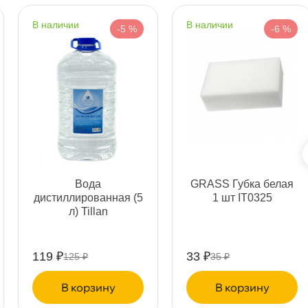
ня
наличии
наличии
-5 %
-6 %
т
т
ода
GRASS Губка белая
дистиллированная (5
1 шт IT0325
т
л) Tillan
119 ₽
33 ₽
125 ₽
35 ₽
т
корзину
корзину