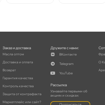
т
т
Заказ и доставка
Дружите с нами:
Сот
Масла оптом
Фра
Контакте
Доставка и оплата
О К
Telegram
т
озврат
Аре
YouTube
Гарантия качества
Рассылка
Контроль качества
Узнавайте первыми о
т
Защита от контрафакта
акциях и скидках:
Маркетплейс или сайт?
Подписаться