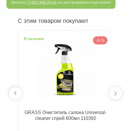
Звоните
+7 (812) 490-74-62
, мы все проверим и подскажем!
С этим товаром покупают
наличии
н
 %
-5 %
а
GRASS Очиститель салона Universal-
cleaner спрей 600мл 110392
е