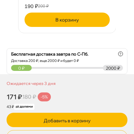
190 ₽
94
200 ₽
корзину
Бесплатная доставка завтра по С-Пб.
?
Доставка
200
₽, еще
2000
₽ и будет 0 ₽
0
₽
2000 ₽
Ожидается через 3 дня
171 ₽
180 ₽
-5%
43 ₽
Добавить в корзину