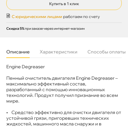
Купить в 1 клик
С юридическими лицами
работаем по счету
Скидка 5%
при заказе через интернет-магазин
Описание
Характеристики
Способы оплаты
Engine Degreaser
Назначение
Очиститель двигателя
Бренд
NEKKER
Объем
0.5л
Пенный очиститель двигателя Engine Degreaser –
Артикул
66180100
максимально эффективный состав,
разработанный с помощью инновационных
технологий. Продукт получил признание во всем
мире.
• Средство эффективно для очистки двигателя от
устойчивой грязи, пригоревших технических
жидкостей, машинного масла снаружи и