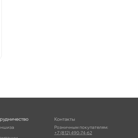
рудничество
Контакты
ншиза
Розничным покупателям:
+7 (812) 490-74-62
омпании