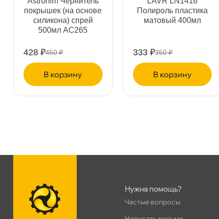
Astrohim Чернитель
LAVR LN1416
покрышек (на основе
Полироль пластика
Дунайский 27к1Б
2 ш
силикона) спрей
матовый 400мл
500мл AC265
ПН–ВС
10:00 – 21:00
Сегодня, бесплатно
428 ₽
333 ₽
450 ₽
350 ₽
Таллинское ш. 159 (Лента)
3 ш
корзину
корзину
ПН–ВС
10:00 – 21:00
Сегодня, бесплатно
Хасанская 17к1 (Лента)
4 ш
ПН–ВС
10:00 – 21:00
Сегодня, бесплатно
пр.Просвещения 72
1 ш
Нужна помощь?
Сегодня, бесплатно
Частые вопросы
Написать письмо