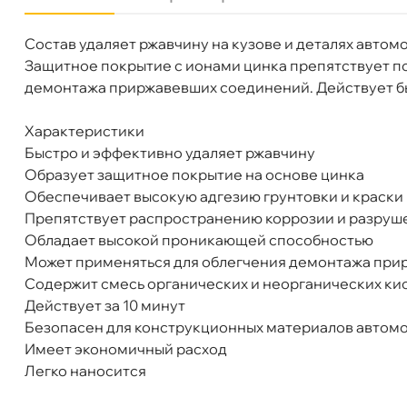
Состав удаляет ржавчину на кузове и деталях автом
Бренд
LAVR
Защитное покрытие с ионами цинка препятствует п
Объем
0.5л
демонтажа приржавевших соединений. Действует бы
Артикул
Ln1436
Характеристики
LAVR LN1436 Преобразователь ржавчины с ц
Быстро и эффективно удаляет ржавчину
Образует защитное покрытие на основе цинка
Обеспечивает высокую адгезию грунтовки и краски 
Препятствует распространению коррозии и разруш
Обладает высокой проникающей способностью
Бесплатная
Завтр
Может применяться для облегчения демонтажа пр
Содержит смесь органических и неорганических ки
Самовывоз
Сегод
Действует за 10 минут
Безопасен для конструкционных материалов автом
Имеет экономичный расход
ул. Салова, д. 30
1 ш
Легко наносится
Пн-Пт
09.30 - 19.00
Сб-Вс
10.00 - 19.00
Сегодня, бесплатно