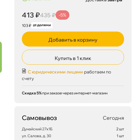
413 ₽
435 ₽
-5%
103 ₽
Добавить в корзину
Купить в 1 клик
С юридическими лицами
работаем по
счету
Скидка 5%
при заказе через интернет-магазин
Самовывоз
Сегодня
Дунайский 27к1Б
2 шт
ул. Салова, д. 30
1 шт