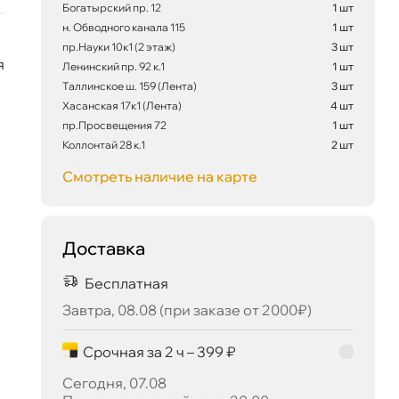
Богатырский пр. 12
1 шт
н. Обводного канала 115
1 шт
пр.Науки 10к1 (2 этаж)
3 шт
я
Ленинский пр. 92 к.1
1 шт
Таллинское ш. 159 (Лента)
3 шт
Хасанская 17к1 (Лента)
4 шт
пр.Просвещения 72
1 шт
413 ₽
корзину
435 ₽
Коллонтай 28 к.1
2 шт
Смотреть наличие на карте
Сегодня, 07.08
Доставка
Бесплатная
Завтра, 08.08 (при заказе от 2000₽)
Срочная за 2 ч – 399 ₽
Сегодня, 07.08