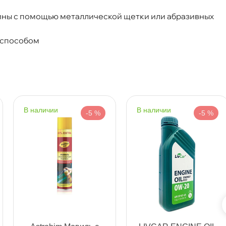
чины с помощью металлической щетки или абразивных
т
 способом
т
наличии
наличии
-5 %
-5 %
т
т