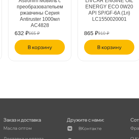
Astrohim Мовиль с
LIVCAR ENGINE OIL
преобразовательем
ENERGY ECO 0W20
т
ржавчины Серия
API SP/GF-6A (1л)
Antiruster 1000мл
LC1550020001
AC4828
632 ₽
865 ₽
665 ₽
910 ₽
т
корзину
корзину
т
т
Заказ и доставка
Дружите с нами:
Сот
Масла оптом
Фра
Контакте
Доставка и оплата
О К