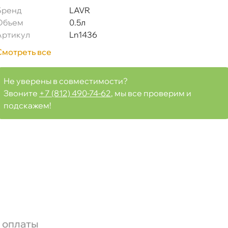
Бренд
LAVR
Объем
0.5л
Артикул
Ln1436
Смотреть все
Не уверены в совместимости?
Звоните
+7 (812) 490-74-62
, мы все проверим и
подскажем!
 оплаты