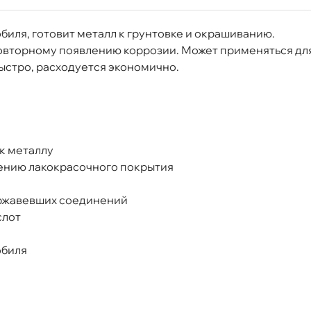
обиля, готовит металл к грунтовке и окрашиванию.
овторному появлению коррозии. Может применяться дл
стро, расходуется экономично.
инком с триггером 0,5л
к металлу
ению лакокрасочного покрытия
Срочная за 2 ч – 399 ₽
а, 08.08 (при заказе от 2000₽)
иржавевших соединений
слот
ня
обиля
т