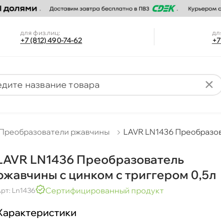
для физ.лиц:
дл
+7 (812) 490-74-62
+7
Преобразователи ржавчины
LAVR LN1436 Преобразов
LAVR LN1436 Преобразователь
ржавчины с цинком с триггером 0,5л
Сертифицированный продукт
рт: Ln1436
Характеристики