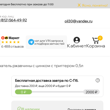
x
Ясно, понятно!
я юр.лиц:
 (812) 564-49-92
oil30@yandex.ru
0
чат для VIN запроса
и подбора запчастей
Кабинет
Корзина
6 488 отзыво
атель ржавчины с цинком с триггером 0,5л
Бесплатная доставка завтра по С-Пб.
?
Доставка
200
₽, еще
2000
₽ и будет 0 ₽
0
₽
2000 ₽
наличии
Доставка
завтра