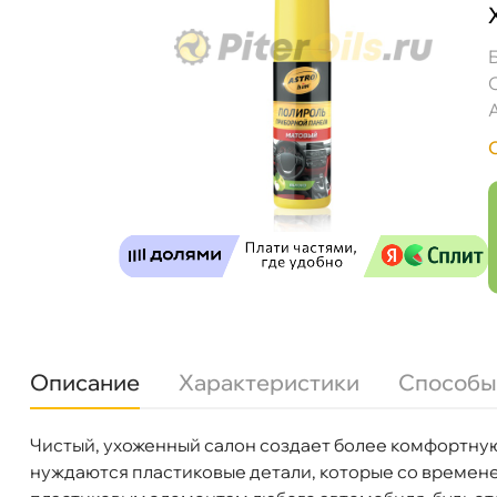
Astrohim Полироль приборной панели мато
Описание
Характеристики
Способы
Чистый, ухоженный салон создает более комфортную
Бренд
Astrohim
Бесплатная
Завтр
нуждаются пластиковые детали, которые со временем
Объем
125мл