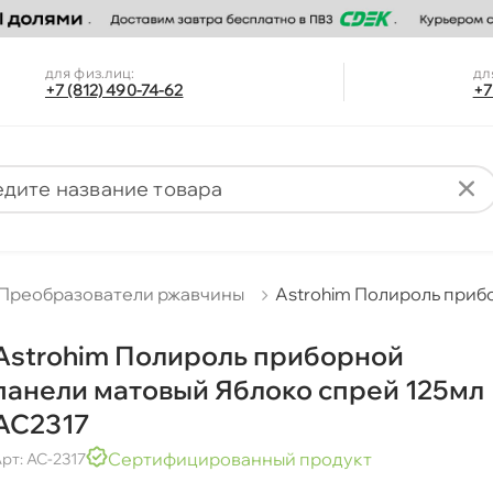
для физ.лиц:
дл
+7 (812) 490-74-62
+7
Преобразователи ржавчины
Astrohim Полироль приб
Astrohim Полироль приборной
панели матовый Яблоко спрей 125мл
AC2317
Сертифицированный продукт
рт: AC-2317