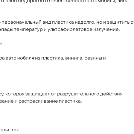
о салон недорогого отечественного автомобиля, либо
ня
 первоначальный вид пластика надолго, но и защитить о
т
репады температур и ультрафиолетовое излучение.
m.
 автомобиля из пластика, винила, резины и
т
т
у, которая защищает от разрушительного действия
рание и растрескивание пластика.
т
ели, так