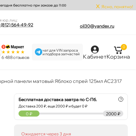
x
Ясно, понятно!
я юр.лиц:
 (812) 564-49-92
oil30@yandex.ru
0
чат для VIN запроса
и подбора запчастей
Кабинет
Корзина
6 488 отзыво
орной панели матовый Яблоко спрей 125мл AC2317
Бесплатная доставка завтра по С-Пб.
?
Доставка
200
₽, еще
2000
₽ и будет 0 ₽
0
₽
2000 ₽
Ожидается через 3 дня