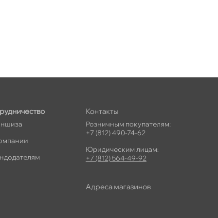
рудничество
Контакты
ншиза
Розничным покупателям:
+7 (812) 490-74-62
омпании
Юридическим лицам:
ндодателям
+7 (812) 564-49-92
Адреса магазино