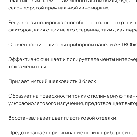
пластиковым элементам любого автомобиля, будь эт
Артикул
AC-2317
Самовывоз
салон дорогой премиальной «иномарки».
Сегод
Регулярная полировка способна не только сохранить
ул. Салова, д. 30
0 ш
факторов, влияющих на его старение, таких, как пе
Пн-Пт
09.30 - 19.00
Сб-Вс
10.00 - 19.00
Сегодня, бесплатно
Особенности полироля приборной панели ASTROhi
Эффективно очищает и полирует элементы интерьера
Богатырский пр. 12
0 ш
кожзаменителя.
Пн–Вс
10:00 – 21:00
Сегодня, бесплатно
Придает мягкий шелковистый блеск.
н. Обводного канала 115
0 ш
Образует на поверхности тонкую полимерную пленк
Пн–Вс
10:00 – 21:00
ультрафиолетового излучения, предотвращает выго
Сегодня, бесплатно
осстанавливает цвет пластиковой отделки.
пр.Науки 10к1 (2 этаж)
0 ш
Предотвращает притягивание пыли к приборной пан
ПН–ВС
10:00 – 21:00