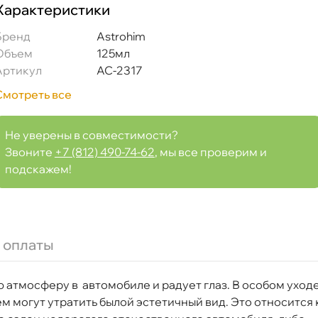
Характеристики
Бренд
Astrohim
Объем
125мл
Артикул
AC-2317
Смотреть все
Не уверены в совместимости?
Звоните
+7 (812) 490-74-62
, мы все проверим и
подскажем!
вый Яблоко спрей 125мл AC2317
 оплаты
 атмосферу в автомобиле и радует глаз. В особом уход
Срочная за 2 ч – 399 ₽
а, 06.08 (при заказе от 2000₽)
 могут утратить былой эстетичный вид. Это относится 