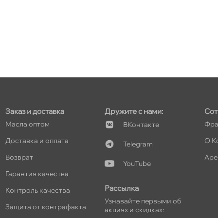
т
т
Заказ и доставка
Дружите с нами:
Сот
Масла оптом
Фра
Контакте
Доставка и оплата
О К
т
Telegram
озврат
Аре
YouTube
Гарантия качества
Рассылка
Контроль качества
т
Узнавайте первыми о
Защита от контрафакта
акциях и скидках: