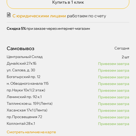
Купить в 1 клик
С юридическими лицами
работаем по счету
Скидка 5%
при заказе через интернет-магазин
Самовывоз
Сегодня
Центральный Склад
2 шт
Дунайский 27к1Б
Привезем завтра
ул. Салова, д. 30
Привезем завтра
Богатырский пр. 12
Привезем завтра
н. Обводного канала 115
Привезем завтра
пр.Науки 10к1 (2 этаж)
Привезем завтра
Ленинский пр. 92 к.1
Привезем завтра
Таллинское ш. 159 (Лента)
Привезем завтра
Хасанская 17к1 (Лента)
Привезем завтра
пр.Просвещения 72
Привезем завтра
Коллонтай 28 к.1
Привезем завтра
Смотреть наличие на карте