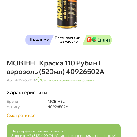
MOBIHEL Краска 110 Рубин L
аэрозоль (520мл) 40926502A
Арт: 40926502A
Сертифицированный продукт
Характеристики
Бренд
MOBIHEL
Артикул
40926502A
Смотреть все
Не уверены в совместимости?
Звоните
+7 (812) 490-74-62
, мы все проверим и подскажем!