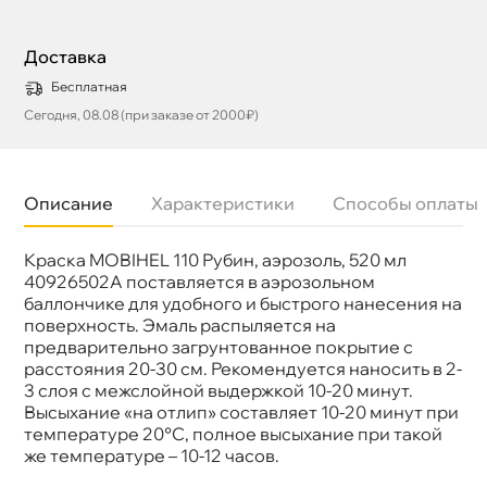
Доставка
Бесплатная
Сегодня, 08.08 (при заказе от 2000₽)
Описание
Характеристики
Способы оплаты
Краска MOBIHEL 110 Рубин, аэрозоль, 520 мл
Бренд
MOBIHEL
Артикул
40926502A
40926502А поставляется в аэрозольном
аллончике для удобного и быстрого нанесения на
поверхность. Эмаль распыляется на
предварительно загрунтованное покрытие с
расстояния 20-30 см. Рекомендуется наносить в 2-
3 слоя с межслойной выдержкой 10-20 минут.
ысыхание «на отлип» составляет 10-20 минут при
температуре 20°С, полное высыхание при такой
же температуре – 10-12 часов.