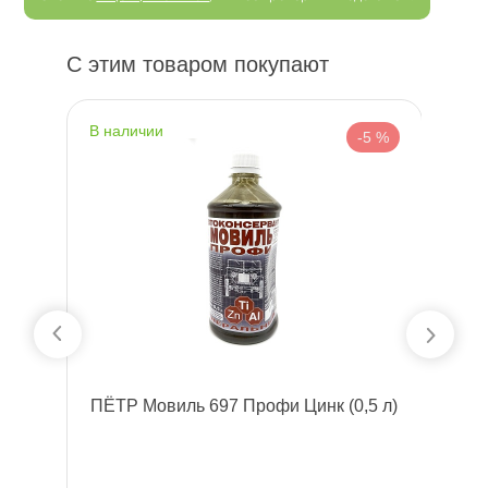
С этим товаром покупают
наличии
н
 %
-5 %
l
ПЁТР Мовиль 697 Профи Цинк (0,5 л)
W
а