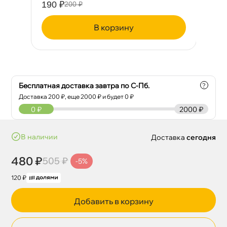
190 ₽
38
200 ₽
корзину
Бесплатная доставка завтра по С-Пб.
?
Доставка
200
₽, еще
2000
₽ и будет 0 ₽
0
₽
2000 ₽
наличии
Доставка
сегодня
480 ₽
505 ₽
-5%
120 ₽
Добавить в корзину