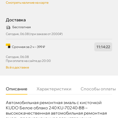
Смотреть наличие на карте
Доставка
Бесплатная
Сегодня, 06.08 (при заказе от 2000₽)
11
:
14
:
22
Срочная за 2 ч – 399 ₽
Сегодня, 06.08
При оплате на сайте до 20:00
сё о доставке
Описание
Характеристики
Способы оплаты
Автомобильная ремонтная эмаль с кисточкой
Бренд
KUDO
Объем
15мл
KUDO Белое облако 240 KU-70240-BB –
Артикул
KU-70240
ысококачественная автомобильная ремонтная