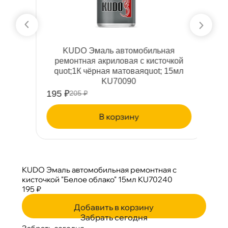
KUDO Эмаль автомобильная
ремонтная акриловая с кисточкой
quot;1К чёрная матоваяquot; 15мл
KU70090
195 ₽
2
205 ₽
корзину
KUDO Эмаль автомобильная ремонтная с
кисточкой "Белое облако" 15мл KU70240
195 ₽
Добавить в корзину
Забрать сегодня