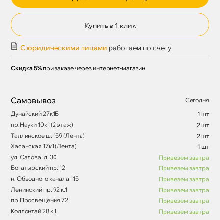
Купить в 1 клик
С юридическими лицами
работаем по счету
Скидка 5%
при заказе через интернет-магазин
Самовывоз
Сегодня
Дунайский 27к1Б
1 шт
пр.Науки 10к1 (2 этаж)
2 шт
Таллинское ш. 159 (Лента)
2 шт
Хасанская 17к1 (Лента)
1 шт
ул. Салова, д. 30
Привезем завтра
Богатырский пр. 12
Привезем завтра
н. Обводного канала 115
Привезем завтра
Ленинский пр. 92 к.1
Привезем завтра
пр.Просвещения 72
Привезем завтра
Коллонтай 28 к.1
Привезем завтра