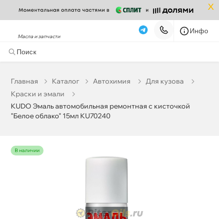
x
Инфо
Масла и запчасти
KUDO Эмаль автомобильная ремонтная с кисточкой
"Белое облако" 15мл KU70240
195 ₽
корзину
205 ₽
Главная
Катало
Автохимия
Для кузова
Краски и эмали
Бесплатная
Сегодня, 06.08 (при заказе от 2000₽)
KUDO Эмаль автомобильная ремонтная с кисточкой
"Белое облако" 15мл KU70240
Срочная за 2 ч – 399 ₽
Сегодня, 06.08
Самовывоз
Сегодня
наличии
Карта
Список