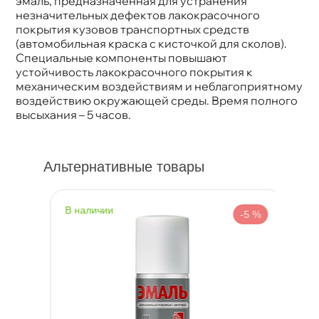
эмаль, предназначенная для устранения
незначительных дефектов лакокрасочного
покрытия кузовов транспортных средст
(автомобильная краска с кисточкой для сколов).
Специальные компоненты повышают
устойчивость лакокрасочного покрытия к
механическим воздействиям и неблагоприятному
оздействию окружающей среды. Время полного
ысыхания – 5 часов.
Альтернативные товары
наличии
н
%
-5 %