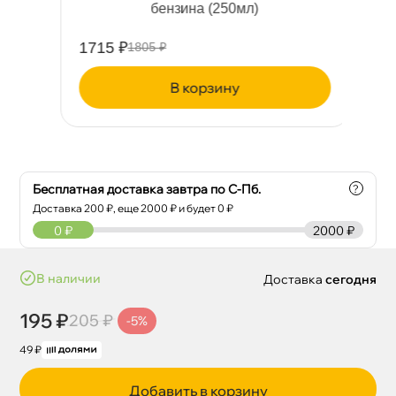
ензина (250мл)
1715 ₽
38
1805 ₽
корзину
Бесплатная доставка завтра по С-Пб.
?
Доставка
200
₽, еще
2000
₽ и будет 0 ₽
0
₽
2000 ₽
наличии
Доставка
сегодня
195 ₽
205 ₽
-5%
49 ₽
Добавить в корзину