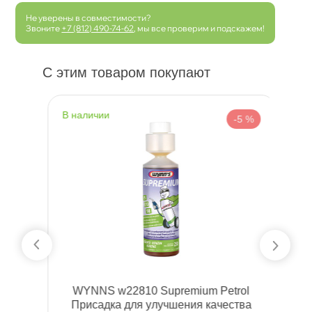
Не уверены в совместимости?
Звоните
+7 (812) 490-74-62
, мы все проверим и подскажем!
С этим товаром покупают
наличии
н
 %
-5 %
 л)
WYNNS w22810 Supremium Petrol
W
Присадка для улучшения качества