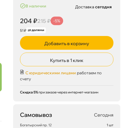
наличии
Доставка
сегодня
204 ₽
215 ₽
-5%
51 ₽
Добавить в корзину
Купить в 1 клик
С юридическими лицами
работаем по
счету
Скидка 5%
при заказе через интернет-магазин
204 ₽
6
корзину
215 ₽
Самовывоз
Сегодня
Богатырский пр. 12
1 шт