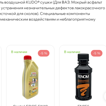
ь воздушной KUDO® сушки (Для ВАЗ: Мокрый асфальт
я устранения незначительных дефектов лакокрасочного
Срочная за 2 ч – 399 ₽
я, 07.08 (при заказе от 2000₽)
кисточкой для сколов). Специальные компоненты
к механическим воздействиям и неблагоприятному
ня
т
наличии
наличии
-5 %
-5 %
т
т