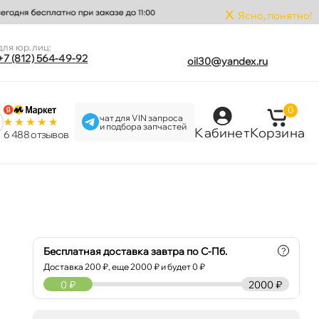
x
Ясно, понятно!
для юр.лиц:
+7 (812) 564-49-92
oil30@yandex.ru
0
чат для VIN запроса
и подбора запчастей
Кабинет
Корзина
6 488 отзыво
Бесплатная доставка завтра по С-Пб.
?
Доставка
200
₽, еще
2000
₽ и будет 0 ₽
0
₽
2000 ₽