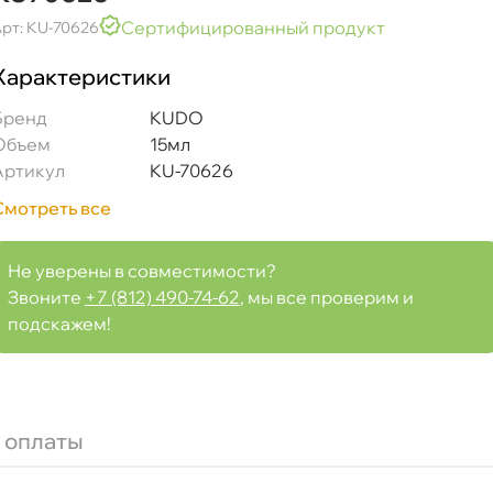
Сертифицированный продукт
рт: KU-70626
Характеристики
Бренд
KUDO
Объем
15мл
Артикул
KU-70626
Смотреть все
Не уверены в совместимости?
Звоните
+7 (812) 490-74-62
, мы все проверим и
подскажем!
сточкой "Мокрый асфальт 626" (металлик) 15мл KU7062
 оплаты