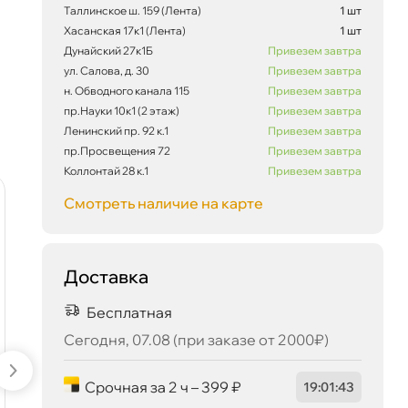
Таллинское ш. 159 (Лента)
1 шт
Хасанская 17к1 (Лента)
1 шт
Сегодня, 07.08
Дунайский 27к1Б
Привезем завтра
ул. Салова, д. 30
Привезем завтра
н. Обводного канала 115
Привезем завтра
пр.Науки 10к1 (2 этаж)
Привезем завтра
Ленинский пр. 92 к.1
Привезем завтра
пр.Просвещения 72
Привезем завтра
Коллонтай 28 к.1
Привезем завтра
Смотреть наличие на карте
Доставка
Бесплатная
Сегодня, 07.08 (при заказе от 2000₽)
Срочная за 2 ч – 399 ₽
19
:
01
:
42