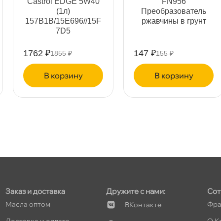
Castrol EDGE 5W40
FN956
(1л)
Преобразователь
157B1B/15E696//15F
ржавчины в грунт
т
7D5
1762 ₽
147 ₽
1855 ₽
155 ₽
корзину
корзину
т
т
т
Заказ и доставка
Дружите с нами:
Сот
Масла оптом
Фра
Контакте