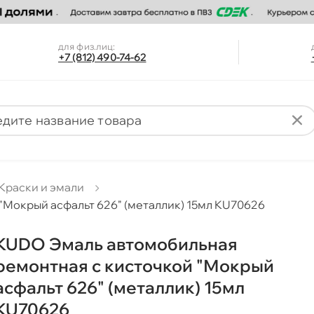
для физ.лиц:
+7 (812) 490-74-62
Краски и эмали
"Мокрый асфальт 626" (металлик) 15мл KU70626
KUDO Эмаль автомобильная
ремонтная с кисточкой "Мокрый
асфальт 626" (металлик) 15мл
KU70626