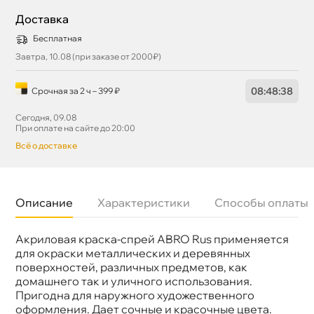
Доставка
Бесплатная
Завтра, 10.08 (при заказе от 2000₽)
08
:
48
:
37
Срочная за 2 ч – 399 ₽
Сегодня, 09.08
При оплате на сайте до 20:00
сё о доставке
Описание
Характеристики
Способы оплаты
Акриловая краска-спрей ABRO Rus применяется
Бренд
ABRO
Объем
473мл
для окраски металлических и деревянных
Артикул
SPO-040-R
поверхностей, различных предметов, как
домашнего так и уличного использования.
Пригодна для наружного художественного
оформления. Дает сочные и красочные цвета.