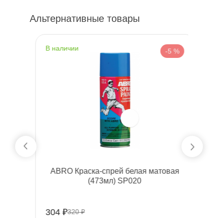
Альтернативные товары
наличии
н
%
-5 %
я
ABRO Краска-спрей белая матовая
(473мл) SP020
304 ₽
3
320 ₽