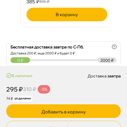
385 ₽
13
405 ₽
корзину
Бесплатная доставка завтра по С-Пб.
?
Доставка
200
₽, еще
2000
₽ и будет 0 ₽
0
₽
2000 ₽
наличии
Доставка
завтра
295 ₽
310 ₽
-5%
74 ₽
Добавить в корзину