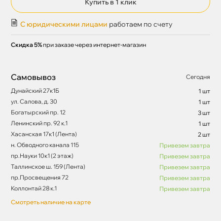
Купить в 1 клик
С юридическими лицами
работаем по счету
Скидка 5%
при заказе через интернет-магазин
Самовывоз
Сегодня
Дунайский 27к1Б
1 шт
ул. Салова, д. 30
1 шт
Богатырский пр. 12
3 шт
Ленинский пр. 92 к.1
1 шт
Хасанская 17к1 (Лента)
2 шт
н. Обводного канала 115
Привезем завтра
пр.Науки 10к1 (2 этаж)
Привезем завтра
Таллинское ш. 159 (Лента)
Привезем завтра
пр.Просвещения 72
Привезем завтра
Коллонтай 28 к.1
Привезем завтра
Смотреть наличие на карте