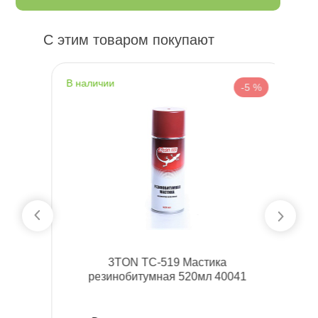
С этим товаром покупают
наличии
н
 %
-5 %
3TON TC-519 Мастика
резинобитумная 520мл 40041