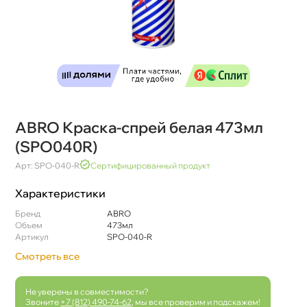
ABRO Краска-спрей белая 473мл
(SPO040R)
Арт: SPO-040-R
Сертифицированный продукт
Характеристики
Бренд
ABRO
Объем
473мл
Артикул
SPO-040-R
Смотреть все
Не уверены в совместимости?
Звоните
+7 (812) 490-74-62
, мы все проверим и подскажем!