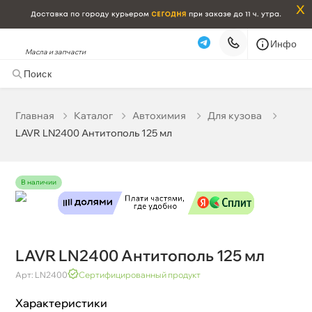
x
Инфо
Масла и запчасти
LAVR LN2400 Антитополь 125 мл
185 ₽
корзину
195 ₽
Главная
Катало
Автохимия
Для кузова
LAVR LN2400 Антитополь 125 мл
Бесплатная
Сегодня, 09.08 (при заказе от 2000₽)
Срочная за 2 ч – 399 ₽
Сегодня, 09.08
наличии
Самовывоз
Сегодня
Карта
Список
LAVR LN2400 Антитополь 125 мл
Арт: LN2400
Сертифицированный продукт
Характеристики