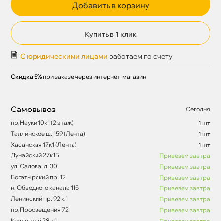
Добавить в корзину
Купить в 1 клик
С юридическими лицами
работаем по счету
Скидка 5%
при заказе через интернет-магазин
Самовывоз
Сегодня
пр.Науки 10к1 (2 этаж)
1 шт
Таллинское ш. 159 (Лента)
1 шт
Хасанская 17к1 (Лента)
1 шт
Дунайский 27к1Б
Привезем завтра
ул. Салова, д. 30
Привезем завтра
Богатырский пр. 12
Привезем завтра
н. Обводного канала 115
Привезем завтра
Ленинский пр. 92 к.1
Привезем завтра
пр.Просвещения 72
Привезем завтра
Коллонтай 28 к.1
Привезем завтра