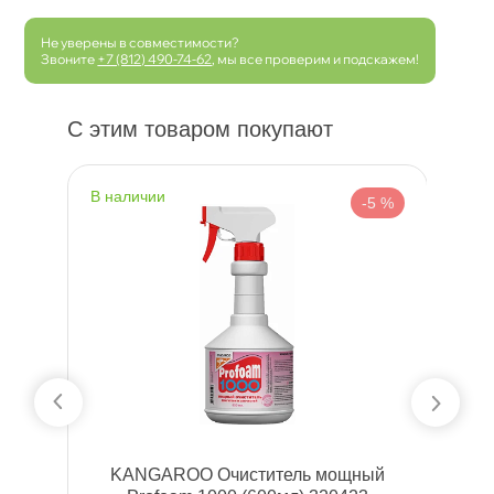
Не уверены в совместимости?
Звоните
+7 (812) 490-74-62
, мы все проверим и подскажем!
С этим товаром покупают
наличии
н
 %
-5 %
KANGAROO Очиститель мощный
O