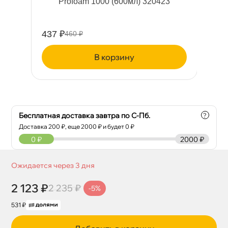
2)
Profoam 1000 (600мл) 320423
437 ₽
32
460 ₽
корзину
Бесплатная доставка завтра по С-Пб.
?
Доставка
200
₽, еще
2000
₽ и будет 0 ₽
0
₽
2000 ₽
Ожидается через 3 дня
2 123 ₽
2 235 ₽
-5%
531 ₽