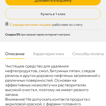
Добавить в корзину
Купить в 1 клик
С юридическими лицами
работаем по счету
Скидка 5%
при заказе через интернет-магазин
Описание
Характеристики
Способы оплаты
Чистящее средство для удаления
Бренд
GRASS
Объем
5л
нефтепродуктов, смол, битумных пятен, следо
Артикул
150101
резины и других дорожно-нефтяных загрязнений с
различных поверхностей. Основан на
эффективных низколетучих растворителях
ысокой очистки, поэтому не имеет резкого
запаха.
нимание! Не допускать контакта продукта с
акриловой краской, с фарами головного