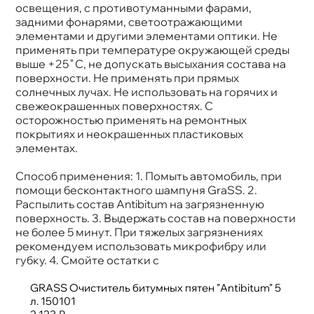
освещения, с противотуманными фарами,
задними фонарями, светоотражающими
элементами и другими элементами оптики. Не
применять при температуре окружающей среды
ыше +25˚С, не допускать высыхания состава на
поверхности. Не применять при прямых
солнечных лучах. Не использовать на горячих и
свежеокрашенных поверхностях. С
осторожностью применять на ремонтных
покрытиях и неокрашенных пластиковых
элементах.
Способ применения: 1. Помыть автомобиль, при
помощи бесконтактного шампуня GraSS. 2.
Распылить состав Antibitum на загрязненную
поверхность. 3. Выдержать состав на поверхности
не более 5 минут. При тяжелых загрязнениях
рекомендуем использовать микрофибру или
убку. 4. Смойте остатки с
GRASS Очиститель битумных пятен "Antibitum" 5
л. 150101