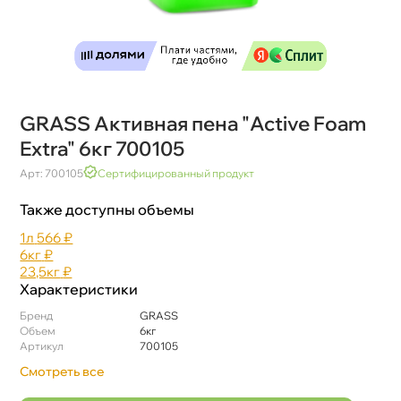
GRASS Активная пена "Active Foam
Extra" 6кг 700105
Арт: 700105
Сертифицированный продукт
Также доступны объемы
1л
566 ₽
6к
₽
23,5к
₽
Характеристики
Бренд
GRASS
Объем
6к
Артикул
700105
Смотреть все