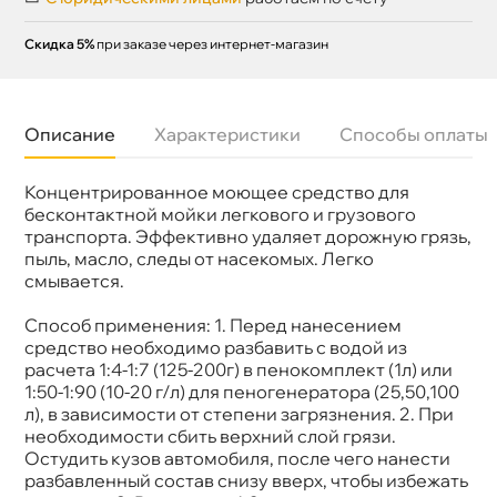
Скидка 5%
при заказе через интернет-магазин
Описание
Характеристики
Способы оплаты
Концентрированное моющее средство для
Бренд
GRASS
Объем
6к
есконтактной мойки легкового и грузового
Артикул
700105
транспорта. Эффективно удаляет дорожную грязь,
пыль, масло, следы от насекомых. Легко
смывается.
Способ применения: 1. Перед нанесением
средство необходимо разбавить с водой из
расчета 1:4-1:7 (125-200г) в пенокомплект (1л) или
1:50-1:90 (10-20 г/л) для пеногенератора (25,50,100
л), в зависимости от степени загрязнения. 2. При
необходимости сбить верхний слой грязи.
Остудить кузов автомобиля, после чего нанести
разбавленный состав снизу вверх, чтобы избежать