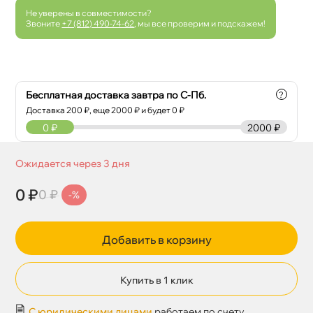
Не уверены в совместимости?
Звоните
+7 (812) 490-74-62
, мы все проверим и подскажем!
Бесплатная доставка завтра по С-Пб.
?
Доставка
200
₽, еще
2000
₽ и будет 0 ₽
0
₽
2000 ₽
Ожидается через 3 дня
0 ₽
0 ₽
-%
Добавить в корзину
Купить в 1 клик
С юридическими лицами
работаем по счету