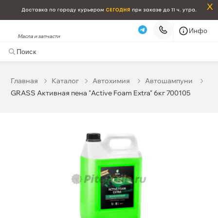
x
Инфо
Масла и запчасти
GRASS Активная пена "Active Foam Extra" 6кг 700105
0 ₽
корзину
0 ₽
Главная
Катало
Автохимия
Автошампуни
GRASS Активная пена "Active Foam Extra" 6кг 700105
Бесплатная
Сегодня, 07.08 (при заказе от 2000₽)
Срочная за 2 ч – 399 ₽
Сегодня, 07.08
Самовывоз
Сегодня
Карта
Список