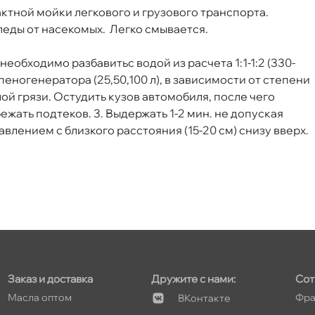
тной мойки легкового и грузового транспорта.
леды от насекомых. Легко смывается.
обходимо разбавитьс водой из расчета 1:1-1:2 (330-
ля пеногенератора (25,50,100 л), в зависимости от степени
ой грязи. Остудить кузов автомобиля, после чего
ежать подтеков. 3. Выдержать 1-2 мин. не допуская
влением с близкого расстояния (15-20 см) снизу вверх.
Заказ и доставка
Дружите с нами:
Сот
Масла оптом
Фра
Контакте