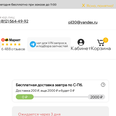
x
Ясно, понятно!
я юр.лиц:
 (812) 564-49-92
oil30@yandex.ru
0
чат для VIN запроса
и подбора запчастей
Кабинет
Корзина
6 488 отзыво
Бесплатная доставка завтра по С-Пб.
?
Доставка
200
₽, еще
2000
₽ и будет 0 ₽
0
₽
2000 ₽
Ожидается через 3 дня