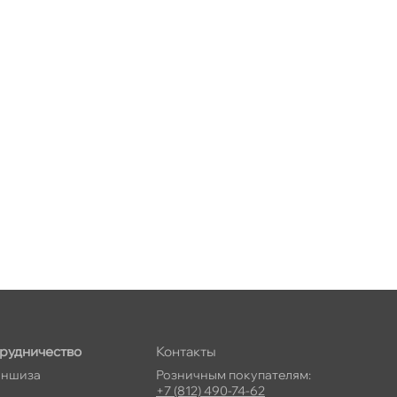
рудничество
Контакты
ншиза
Розничным покупателям:
+7 (812) 490-74-62