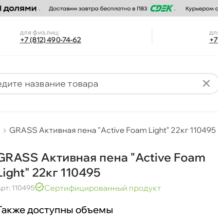
для физ.лиц:
дл
+7 (812) 490-74-62
+7
GRASS Активная пена "Active Foam Light" 22кг 110495
GRASS Активная пена "Active Foam
Light" 22кг 110495
Сертифицированный продукт
рт: 110495
Также доступны объемы