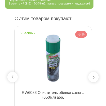
Звоните
+7 (812) 490-74-62
, мы все проверим и подскажем!
С этим товаром покупают
наличии
н
 %
-5 %
ных
RW6083 Очиститель обивки салона
ль
(650мл) аэр.