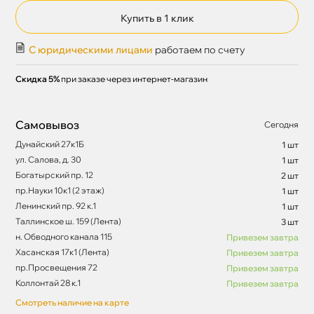
Купить в 1 клик
С юридическими лицами
работаем по счету
Скидка 5%
при заказе через интернет-магазин
Самовывоз
Сегодня
Дунайский 27к1Б
1 шт
ул. Салова, д. 30
1 шт
Богатырский пр. 12
2 шт
пр.Науки 10к1 (2 этаж)
1 шт
Ленинский пр. 92 к.1
1 шт
Таллинское ш. 159 (Лента)
3 шт
н. Обводного канала 115
Привезем завтра
Хасанская 17к1 (Лента)
Привезем завтра
пр.Просвещения 72
Привезем завтра
Коллонтай 28 к.1
Привезем завтра
Смотреть наличие на карте