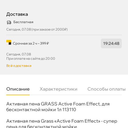
Доставка
Бесплатная
Сегодня, 07.08 (при заказе от 2000₽)
19
:
24
:
47
Срочная за 2 ч – 399 ₽
Сегодня, 07.08
При оплате на сайте до 20:00
сё о доставке
Описание
Характеристики
Способы оплаты
Активная пена GRASS Active Foam Effect, для
Бренд
GRASS
Объем
1л
есконтактной мойки 1л 113110
Артикул
113110
Активная пена Grass «Active Foam Effect» - cупер
пена для бесконтактной мойки.