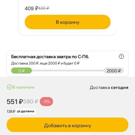
409 ₽
33
430 ₽
корзину
Бесплатная доставка завтра по С-Пб.
?
Доставка
200
₽, еще
2000
₽ и будет 0 ₽
0
₽
2000 ₽
наличии
Доставка
сегодня
551 ₽
580 ₽
-5%
138 ₽
Добавить в корзину