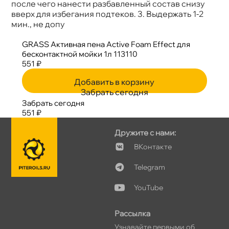
после чего нанести разбавленный состав снизу
ерх для избегания подтеков. 3. Выдержать 1-2
мин., не допу
GRASS Активная пена Active Foam Effect для
есконтактной мойки 1л 113110
551 ₽
Добавить в корзину
Забрать сегодня
Забрать сегодня
551 ₽
Дружите с нами:
Контакте
Telegram
YouTube
Рассылка
Узнавайте первыми о