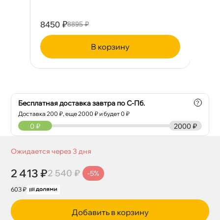
8450 ₽
11
8895 ₽
корзину
Бесплатная доставка завтра по С-Пб.
?
Доставка
200
₽, еще
2000
₽ и будет 0 ₽
0
₽
2000 ₽
Ожидается через 3 дня
2 413 ₽
2 540 ₽
-5%
603 ₽
Добавить в корзину