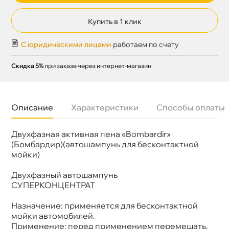
Купить в 1 клик
С юридическими лицами
работаем по счету
Скидка 5%
при заказе через интернет-магазин
Описание
Характеристики
Способы оплаты
Двухфазная активная пена «Bombardir»
Бренд
Активная
Объем
5л
(Бомбардир)(автошампунь для бесконтактной
мойки)
Двухфазный автошампунь
СУПЕРКОНЦЕНТРАТ
Назначение: применяется для бесконтактной
мойки автомобилей.
Применение: перед применением перемешать.