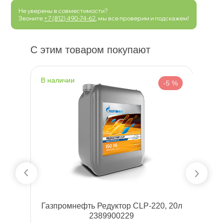
Не уверены в совместимости?
Звоните
+7 (812) 490-74-62
, мы все проверим и подскажем!
С этим товаром покупают
наличии
н
 %
-5 %
SP
Газпромнефть Редуктор CLP-220, 20л
2389900229