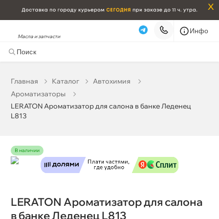
x
Инфо
Масла и запчасти
LERATON Ароматизатор для салона в банке Леденец
L813
413 ₽
корзину
435 ₽
Главная
Катало
Автохимия
Ароматизаторы
Бесплатная
Сегодня, 08.08 (при заказе от 2000₽)
LERATON Ароматизатор для салона в банке Леденец
L813
Срочная за 2 ч – 399 ₽
Сегодня, 08.08
Самовывоз
Сегодня
наличии
Карта
Список
LERATON Ароматизатор для салона
анке Леденец L813