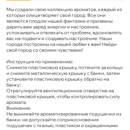
Мы создали свою коллекцию ароматов, каждый из
Бренд
Leraton
Артикул
L813
которых олицетворяет свой город. Все они
являются плодом нашей фантазии и призваны
дарить вам заряд энергии и настроения,
успокаивать и отвлекать от проблем, вдохновлять
ас на подвиги и создавать настроение. Наши
орода построены на нашей любви к вам! Найди
свой город со своими чувствами!
Инструкция по применению:
Снимите пластиковую крышку, потяните за кольцо
и снимите металлическую крышку с банки, затем
установите пластиковую крышку обратно на
анку;
Отрегулируйте вентиляционное отверстие на
пластиковой крышке, чтобы контролировать силу
аромата.
нимание:
Не вынимайте ароматизированные подушечки из
анки, не допускайте соприкосновения
подушечек с тканью, пластиком и окрашенными