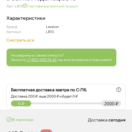
Арт: L813
Сертифицированный продукт
Характеристики
Бренд
Leraton
Артикул
L813
Смотреть все
Не уверены в совместимости?
Звоните
+7 (812) 490-74-62
, мы все проверим и подскажем!
Бесплатная доставка завтра по С-Пб.
?
Доставка
200
₽, еще
2000
₽ и будет 0 ₽
0
₽
2000 ₽
наличии
Доставка
сегодня