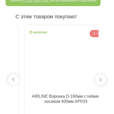
Звоните
+7 (812) 490-74-62
, мы все проверим и подскажем!
С этим товаром покупают
наличии
н
 %
-5 %
AIRLINE Воронка D-160мм с гибким
Д
носиком 400мм APF03
т