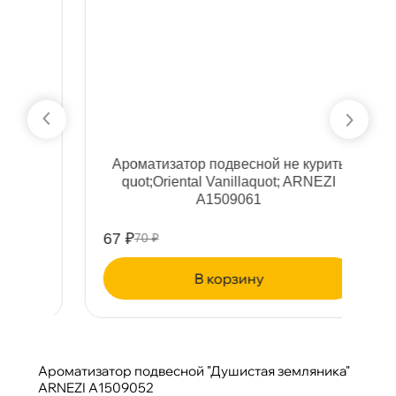
ь
Ароматизатор подвесной не курить
А
quot;Oriental Vanillaquot; ARNEZI
A1509061
67 ₽
6
70 ₽
корзину
Ароматизатор подвесной "Душистая земляника"
ARNEZI A1509052