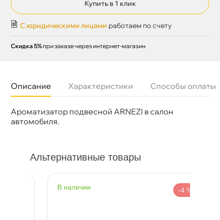
Купить в 1 клик
С юридическими лицами
работаем по счету
Скидка 5%
при заказе через интернет-магазин
Описание
Характеристики
Способы оплаты
Ароматизатор подвесной ARNEZI в салон
Бренд
ARNEZI
Артикул
A1509052
автомобиля.
Альтернативные товары
наличии
н
%
-4 %