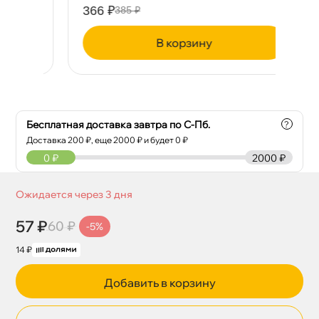
366 ₽
11
385 ₽
корзину
Бесплатная доставка завтра по С-Пб.
?
Доставка
200
₽, еще
2000
₽ и будет 0 ₽
0
₽
2000 ₽
Ожидается через 3 дня
57 ₽
60 ₽
-5%
14 ₽
Добавить в корзину