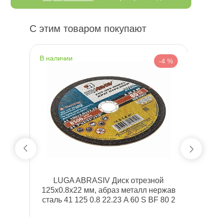
С этим товаром покупают
наличии
н
 %
-4 %
 б/
LUGA ABRASIV Диск отрезной
3
125x0.8x22 мм, абраз металл нержа
сталь 41 125 0.8 22.23 A 60 S BF 80 2