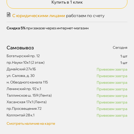
Купить в 1 клик
С юридическими лицами
работаем по счету
Скидка 5%
при заказе через интернет-магазин
Самовывоз
Сегодня
Богатырский пр. 12
1 шт
пр.Науки 10к1 (2 этаж)
1 шт
Дунайский 27к1Б
Привезем завтра
ул. Салова, д. 30
Привезем завтра
н. Обводного канала 115
Привезем завтра
Ленинский пр. 92 к.1
Привезем завтра
Таллинское ш. 159 (Лента)
Привезем завтра
Хасанская 17к1 (Лента)
Привезем завтра
пр.Просвещения 72
Привезем завтра
Коллонтай 28 к.1
Привезем завтра
Смотреть наличие на карте