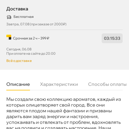
Доставка
Бесплатная
Завтра, 07.08 (при заказе от 2000₽)
03
:
15
:
32
Срочная за 2 ч – 399 ₽
Сегодня, 06.08
При оплате на сайте до 20:00
сё о доставке
Описание
Характеристики
Способы оплаты
Мы создали свою коллекцию ароматов, каждый из
Бренд
Leraton
Артикул
L827
которых олицетворяет свой город. Все они
являются плодом нашей фантазии и призваны
дарить вам заряд энергии и настроения,
успокаивать и отвлекать от проблем, вдохновлять
ас на подвиги и создавать настроение. Наши