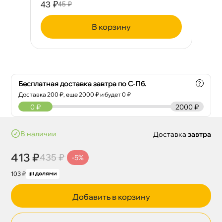
43 ₽
19
45 ₽
корзину
Бесплатная доставка завтра по С-Пб.
?
Доставка
200
₽, еще
2000
₽ и будет 0 ₽
0
₽
2000 ₽
наличии
Доставка
завтра
413 ₽
435 ₽
-5%
103 ₽
Добавить в корзину