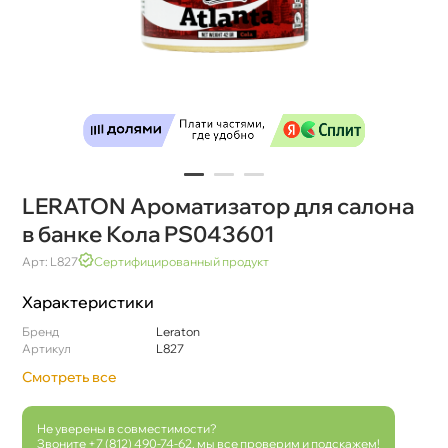
LERATON Ароматизатор для салона
анке Кола PS043601
Арт: L827
Сертифицированный продукт
Характеристики
Бренд
Leraton
Артикул
L827
Смотреть все
Не уверены в совместимости?
Звоните
+7 (812) 490-74-62
, мы все проверим и подскажем!