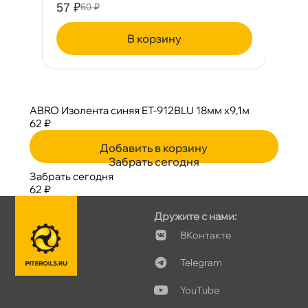
57 ₽
6
60 ₽
корзину
ABRO Изолента синяя ET-912BLU 18мм x9,1м
62 ₽
Добавить в корзину
Забрать сегодня
Забрать сегодня
62 ₽
Дружите с нами:
Контакте
Telegram
YouTube