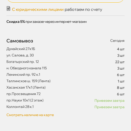
С юридическими лицами
работаем по счету
Скидка 5%
при заказе через интернет-магазин
Самовывоз
Сегодня
Дунайский 27к1Б
4 шт
ул. Салова, д. 30
3 шт
Богатырский пр. 12
22 шт
н. Обводного канала 115
3 шт
Ленинский пр. 92 к.1
6 шт
Таллинское ш. 159 (Лента)
1 шт
Хасанская 17к1 (Лента)
8 шт
пр.Просвещения 72
6 шт
пр.Науки 10к1 (2 этаж)
Привезем завтра
Коллонтай 28 к.1
Привезем завтра
Смотреть наличие на карте