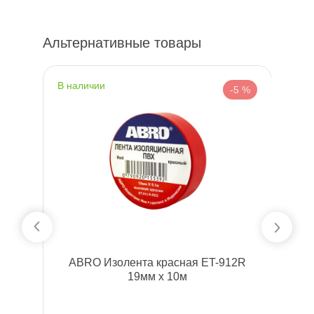
Альтернативные товары
наличии
н
%
-5 %
ABRO Изолента красная ET-912R
19мм x 10м