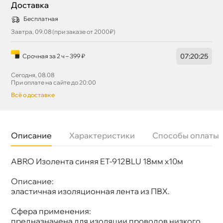
Доставка
Бесплатная
Завтра, 09.08 (при заказе от 2000₽)
07
:
20
:
25
Срочная за 2 ч – 399 ₽
Сегодня, 08.08
При оплате на сайте до 20:00
сё о доставке
Описание
Характеристики
Способы оплаты
ABRO Изолента синяя ET-912BLU 18мм x10м
Бренд
ABRO
Артикул
ET-912-18-10-BLU-RW
Описание:
эластичная изоляционная лента из ПВХ.
Сфера применения:
предназначена для изоляции проводов низкого