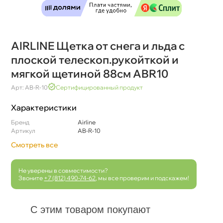
AIRLINE Щетка от снега и льда с
плоской телескоп.рукойткой и
мягкой щетиной 88см ABR10
Арт: AB-R-10
Сертифицированный продукт
Характеристики
Бренд
Airline
Артикул
AB-R-10
Смотреть все
Не уверены в совместимости?
Звоните
+7 (812) 490-74-62
, мы все проверим и подскажем!
С этим товаром покупают