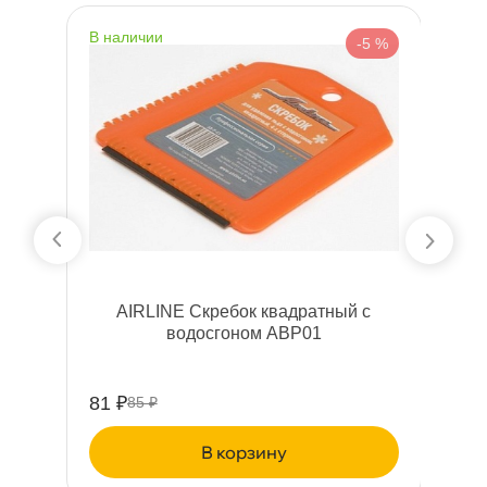
наличии
н
 %
-5 %
г-
AIRLINE Скребок квадратный с
A
2см
одосгоном ABP01
81 ₽
25
85 ₽
корзину