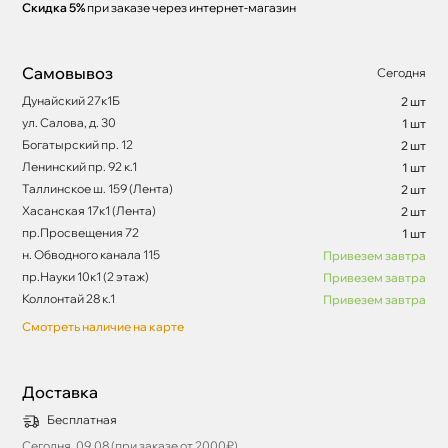
Скидка 5%
при заказе через интернет-магазин
Самовывоз
Сегодня
Дунайский 27к1Б
2 шт
ул. Салова, д. 30
1 шт
Богатырский пр. 12
2 шт
Ленинский пр. 92 к.1
1 шт
Таллинское ш. 159 (Лента)
2 шт
Хасанская 17к1 (Лента)
2 шт
пр.Просвещения 72
1 шт
н. Обводного канала 115
Привезем завтра
пр.Науки 10к1 (2 этаж)
Привезем завтра
Коллонтай 28 к.1
Привезем завтра
Смотреть наличие на карте
Доставка
Бесплатная
Сегодня, 09.08 (при заказе от 2000₽)