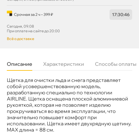
17
:
30
:
46
Срочная за 2 ч – 399 ₽
Сегодня, 09.08
При оплате на сайте до 20:00
сё о доставке
Описание
Характеристики
Способы оплаты
Щетка для очистки льда и снега представляет
Бренд
Airline
Артикул
AB-R-10
собой усовершенствованную модель,
разработанную специально по технологии
AIRLINE. Щетка оснащена плоской алюминиевой
рукояткой, которая не позволяет изделию
прокручиваться во время эксплуатации, что
значительно повышает комфорт при
использовании. Щетка имеет двухрядную щетину.
MAX длина = 88 см.