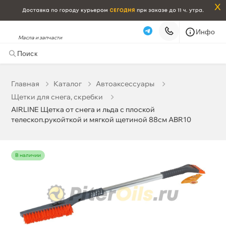
x
Инфо
Масла и запчасти
AIRLINE Щетка от снега и льда с плоской
телескоп.рукойткой и мягкой щетиной 88см ABR10
584 ₽
корзину
615 ₽
Главная
Катало
Автоаксессуары
Щетки для снега, скребки
Бесплатная
Сегодня, 09.08 (при заказе от 2000₽)
AIRLINE Щетка от снега и льда с плоской
телескоп.рукойткой и мягкой щетиной 88см ABR10
Срочная за 2 ч – 399 ₽
Сегодня, 09.08
Самовывоз
Сегодня
наличии
Карта
Список