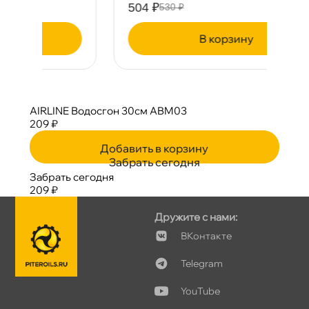
504 ₽
4
530 ₽
корзину
AIRLINE Водосгон 30см ABM03
209 ₽
Добавить в корзину
Забрать сегодня
Забрать сегодня
209 ₽
Дружите с нами:
Контакте
Telegram
YouTube