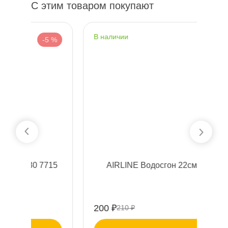
С этим товаром покупают
наличии
н
 %
-5 %
15
AIRLINE Водосгон 22см ABM02
A
200 ₽
26
210 ₽