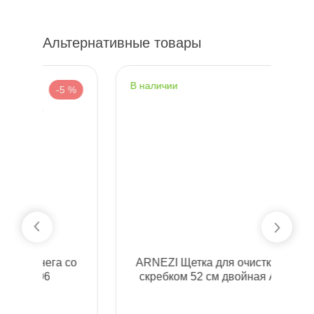
Альтернативные товары
наличии
н
%
-5 %
о
ARNEZI Щетка для очистки снега со
скребком 52 см двойная A0401032