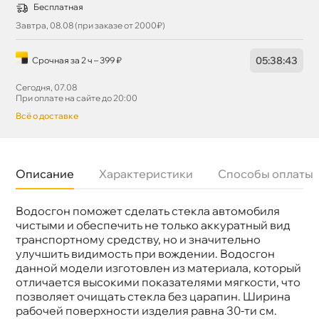
Бесплатная
Завтра, 08.08 (при заказе от 2000₽)
05
:
38
:
42
Срочная за 2 ч – 399 ₽
Сегодня, 07.08
При оплате на сайте до 20:00
сё о доставке
Описание
Характеристики
Способы оплаты
одосгон поможет сделать стекла автомобиля
Бренд
Airline
Артикул
AB-M-03
чистыми и обеспечить не только аккуратный вид
транспортному средству, но и значительно
улучшить видимость при вождении. Водосгон
данной модели изготовлен из материала, который
отличается высокими показателями мягкости, что
позволяет очищать стекла без царапин. Ширина
рабочей поверхности изделия равна 30-ти см.