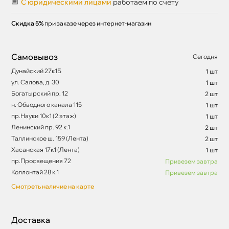
С юридическими лицами
работаем по счету
Скидка 5%
при заказе через интернет-магазин
Самовывоз
Сегодня
Дунайский 27к1Б
1 шт
ул. Салова, д. 30
1 шт
Богатырский пр. 12
2 шт
н. Обводного канала 115
1 шт
пр.Науки 10к1 (2 этаж)
1 шт
Ленинский пр. 92 к.1
2 шт
Таллинское ш. 159 (Лента)
2 шт
Хасанская 17к1 (Лента)
1 шт
пр.Просвещения 72
Привезем завтра
Коллонтай 28 к.1
Привезем завтра
Смотреть наличие на карте
Доставка