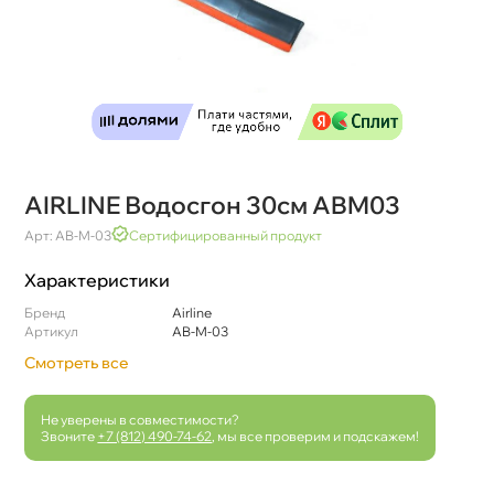
AIRLINE Водосгон 30см ABM03
Арт: AB-M-03
Сертифицированный продукт
Характеристики
Бренд
Airline
Артикул
AB-M-03
Смотреть все
Не уверены в совместимости?
Звоните
+7 (812) 490-74-62
, мы все проверим и подскажем!