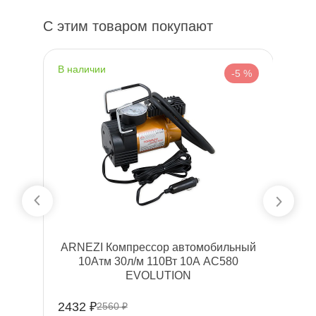
С этим товаром покупают
наличии
н
 %
-5 %
т.
ARNEZI Компрессор автомобильный
10Атм 30л/м 110Вт 10А AC580
EVOLUTION
2432 ₽
62
2560 ₽